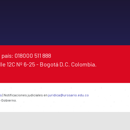
 país: 018000 511 888
alle 12C Nº 6-25 - Bogotá D.C. Colombia.
es
| Notificaciones judiciales en
juridica@urosario.edu.co
e Gobierno.