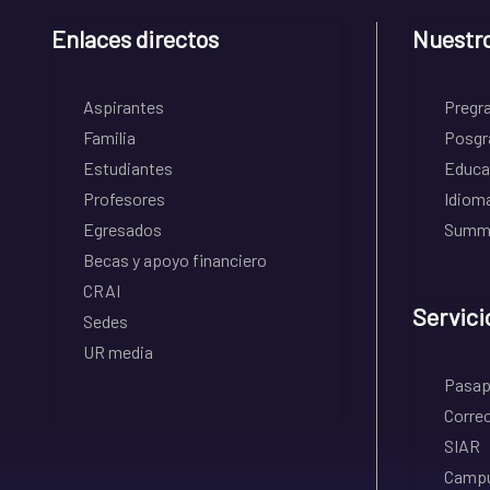
Enlaces directos
Nuestr
Aspirantes
Pregr
Familia
Posgr
Estudiantes
Educa
Profesores
Idiom
Egresados
Summe
Becas y apoyo financiero
CRAI
Servici
Sedes
UR media
Pasapo
Correo
SIAR
Campu