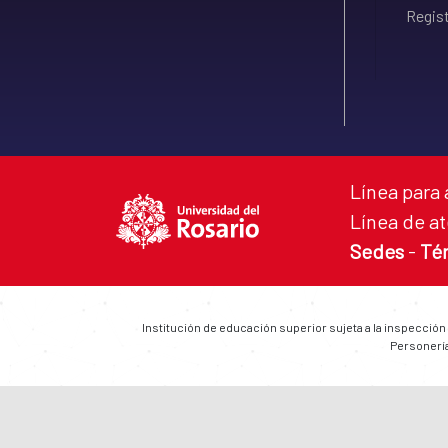
Regist
Línea para 
Línea de at
Sedes
-
Té
Institución de educación superior sujeta a la inspección
Personería