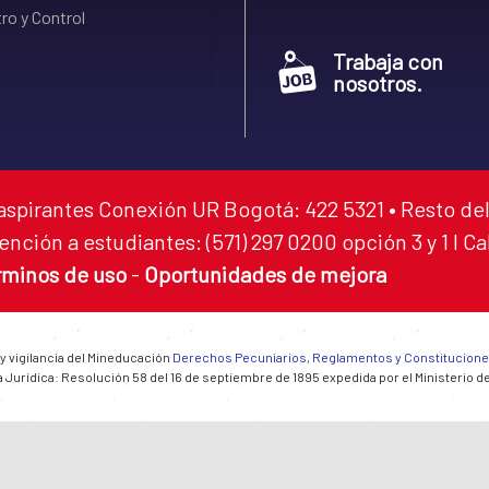
ro y Control
Trabaja con
nosotros.
aspirantes Conexión UR Bogotá: 422 5321 • Resto del
ención a estudiantes: (571) 297 0200 opción 3 y 1 I C
rminos de uso
-
Oportunidades de mejora
 y vigilancia del Mineducación
Derechos Pecuniarios, Reglamentos y Constitucion
 Jurídica: Resolución 58 del 16 de septiembre de 1895 expedida por el Ministerio d