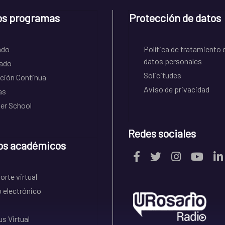
os programas
Protección de datos
ado
Política de tratamiento 
datos personales
ado
Solicitudes
ción Continua
Aviso de privacidad
as
r School
Redes sociales
os académicos
rte virtual
 electrónico
s Virtual