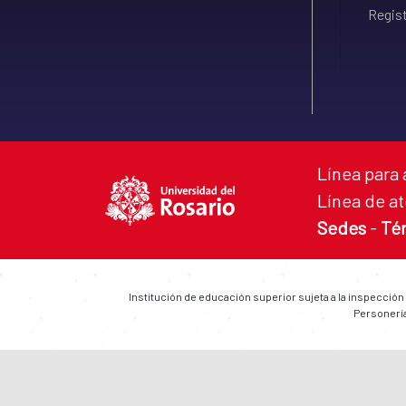
Regist
Línea para 
Línea de at
Sedes
-
Té
Institución de educación superior sujeta a la inspección
Personería