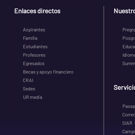
Enlaces directos
Nuestr
Aspirantes
Pregr
Familia
Posgr
Estudiantes
Educa
Profesores
Idiom
Egresados
Summe
Becas y apoyo financiero
CRAI
Servici
Sedes
UR media
Pasapo
Correo
SIAR
Campu