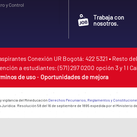
ro y Control
Trabaja con
nosotros.
aspirantes Conexión UR Bogotá: 422 5321 • Resto del
ención a estudiantes: (571) 297 0200 opción 3 y 1 I C
rminos de uso
-
Oportunidades de mejora
 y vigilancia del Mineducación
Derechos Pecuniarios, Reglamentos y Constitucion
 Jurídica: Resolución 58 del 16 de septiembre de 1895 expedida por el Ministerio d