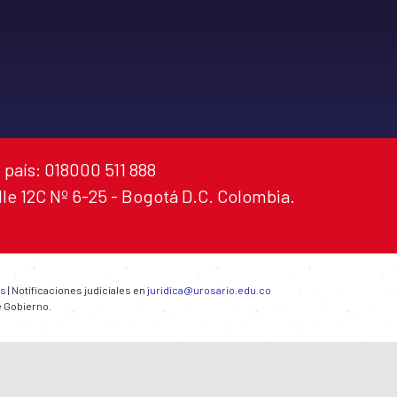
 país: 018000 511 888
alle 12C Nº 6-25 - Bogotá D.C. Colombia.
es
| Notificaciones judiciales en
juridica@urosario.edu.co
e Gobierno.