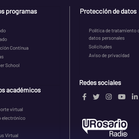
os programas
Protección de datos
ado
Política de tratamiento 
datos personales
ado
Solicitudes
ción Continua
Aviso de privacidad
as
r School
Redes sociales
os académicos
rte virtual
 electrónico
s Virtual