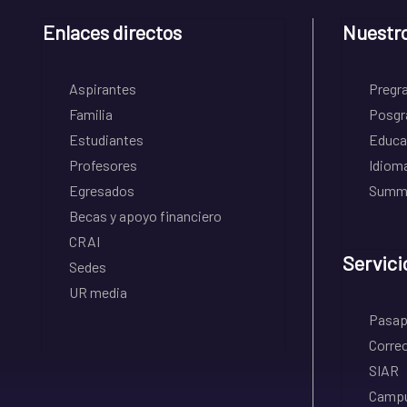
Enlaces directos
Nuestr
Aspirantes
Pregr
Familia
Posgr
Estudiantes
Educa
Profesores
Idiom
Egresados
Summe
Becas y apoyo financiero
CRAI
Servici
Sedes
UR media
Pasapo
Correo
SIAR
Campu