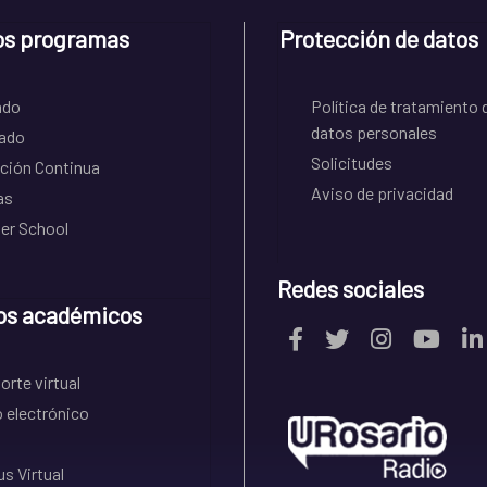
os programas
Protección de datos
ado
Política de tratamiento 
datos personales
ado
Solicitudes
ción Continua
Aviso de privacidad
as
r School
Redes sociales
os académicos
rte virtual
 electrónico
s Virtual