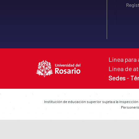
Regist
Línea para 
Línea de at
Sedes
-
Té
Institución de educación superior sujeta a la inspección
Personería