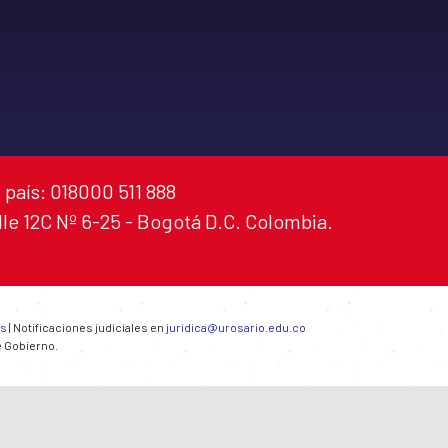
 país: 018000 511 888
alle 12C Nº 6-25 - Bogotá D.C. Colombia.
es
| Notificaciones judiciales en
juridica@urosario.edu.co
e Gobierno.