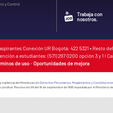
ro y Control
Trabaja con
nosotros.
aspirantes Conexión UR Bogotá: 422 5321 • Resto del
ención a estudiantes: (571) 297 0200 opción 3 y 1 I C
rminos de uso
-
Oportunidades de mejora
 y vigilancia del Mineducación
Derechos Pecuniarios, Reglamentos y Constitucion
 Jurídica: Resolución 58 del 16 de septiembre de 1895 expedida por el Ministerio d