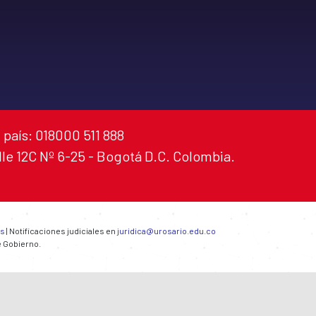
 país: 018000 511 888
alle 12C Nº 6-25 - Bogotá D.C. Colombia.
es
| Notificaciones judiciales en
juridica@urosario.edu.co
e Gobierno.