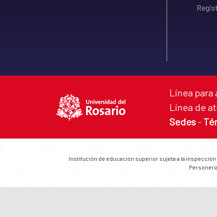
Regist
Línea para 
Línea de at
Sedes
-
Té
Institución de educación superior sujeta a la inspección
Personería