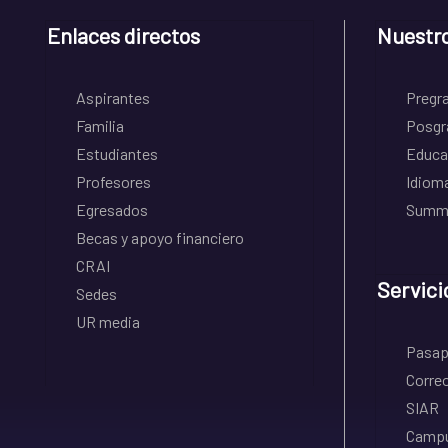
Enlaces directos
Nuestr
Aspirantes
Pregr
Familia
Posgr
Estudiantes
Educa
Profesores
Idiom
Egresados
Summe
Becas y apoyo financiero
CRAI
Servici
Sedes
UR media
Pasapo
Correo
SIAR
Campu