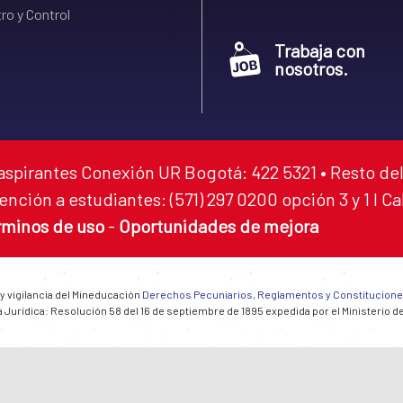
ro y Control
Trabaja con
nosotros.
aspirantes Conexión UR Bogotá: 422 5321 • Resto del
ención a estudiantes: (571) 297 0200 opción 3 y 1 I C
rminos de uso
-
Oportunidades de mejora
 y vigilancia del Mineducación
Derechos Pecuniarios, Reglamentos y Constitucion
 Jurídica: Resolución 58 del 16 de septiembre de 1895 expedida por el Ministerio d