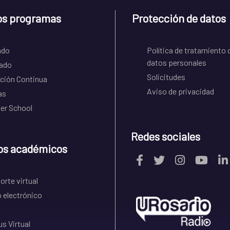
os programas
Protección de datos
ado
Política de tratamiento 
datos personales
ado
Solicitudes
ción Continua
Aviso de privacidad
as
r School
Redes sociales
os académicos
rte virtual
 electrónico
s Virtual