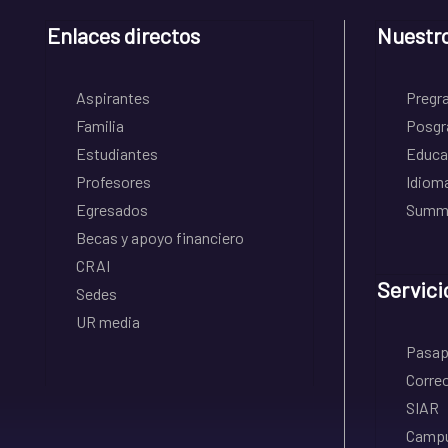
Enlaces directos
Nuestr
Aspirantes
Pregr
Familia
Posgr
Estudiantes
Educa
Profesores
Idiom
Egresados
Summe
Becas y apoyo financiero
CRAI
Servici
Sedes
UR media
Pasapo
Correo
SIAR
Campu