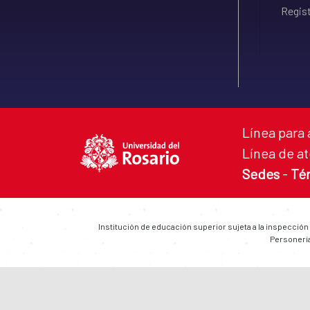
Regist
Línea para 
Línea de at
Sedes
-
Té
Institución de educación superior sujeta a la inspección
Personería