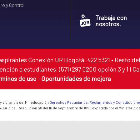
ro y Control
Trabaja con
nosotros.
aspirantes Conexión UR Bogotá: 422 5321 • Resto del
ención a estudiantes: (571) 297 0200 opción 3 y 1 I C
rminos de uso
-
Oportunidades de mejora
 y vigilancia del Mineducación
Derechos Pecuniarios, Reglamentos y Constitucion
 Jurídica: Resolución 58 del 16 de septiembre de 1895 expedida por el Ministerio d