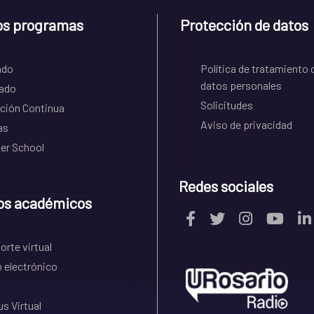
os programas
Protección de datos
ado
Política de tratamiento 
datos personales
ado
Solicitudes
ción Continua
Aviso de privacidad
as
r School
Redes sociales
os académicos
rte virtual
 electrónico
s Virtual