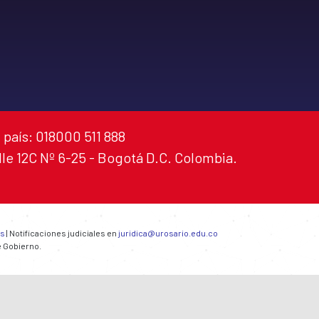
 país: 018000 511 888
alle 12C Nº 6-25 - Bogotá D.C. Colombia.
es
| Notificaciones judiciales en
juridica@urosario.edu.co
e Gobierno.