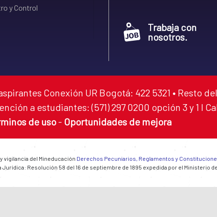
ro y Control
Trabaja con
nosotros.
aspirantes Conexión UR Bogotá: 422 5321 • Resto del
ención a estudiantes: (571) 297 0200 opción 3 y 1 I C
rminos de uso
-
Oportunidades de mejora
 y vigilancia del Mineducación
Derechos Pecuniarios, Reglamentos y Constitucion
 Jurídica: Resolución 58 del 16 de septiembre de 1895 expedida por el Ministerio d