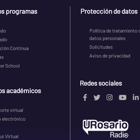
os programas
Protección de datos
ado
Política de tratamiento 
datos personales
ado
Solicitudes
ción Continua
Aviso de privacidad
as
r School
Redes sociales
os académicos
rte virtual
 electrónico
s Virtual