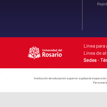
Regist
Línea para 
Línea de at
Sedes
-
Té
Institución de educación superior sujeta a la inspección
Personería