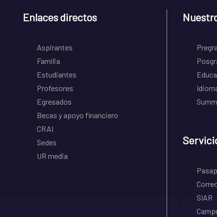
Enlaces directos
Nuestr
Aspirantes
Pregr
Familia
Posgr
Estudiantes
Educa
Profesores
Idiom
Egresados
Summe
Becas y apoyo financiero
CRAI
Servici
Sedes
UR media
Pasapo
Correo
SIAR
Campu