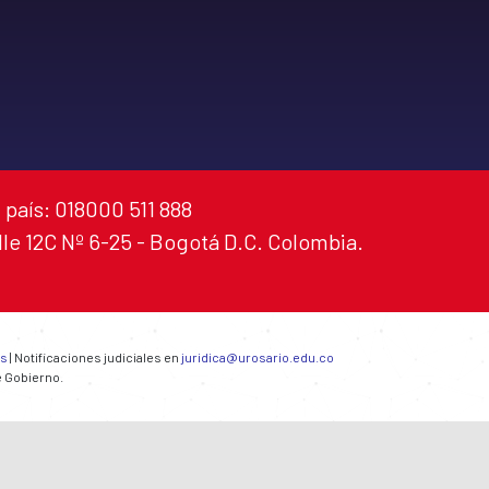
 país: 018000 511 888
alle 12C Nº 6-25 - Bogotá D.C. Colombia.
es
| Notificaciones judiciales en
juridica@urosario.edu.co
e Gobierno.