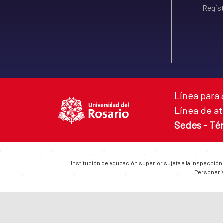
Regist
Línea para 
Línea de at
Sedes
-
Té
Institución de educación superior sujeta a la inspección
Personería