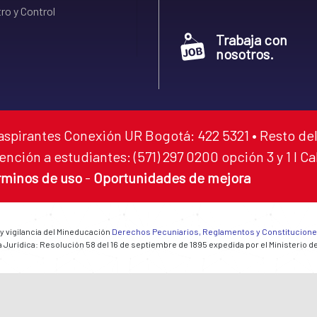
ro y Control
Trabaja con
nosotros.
aspirantes Conexión UR Bogotá: 422 5321 • Resto del
ención a estudiantes: (571) 297 0200 opción 3 y 1 I C
rminos de uso
-
Oportunidades de mejora
 y vigilancia del Mineducación
Derechos Pecuniarios, Reglamentos y Constitucion
 Jurídica: Resolución 58 del 16 de septiembre de 1895 expedida por el Ministerio d