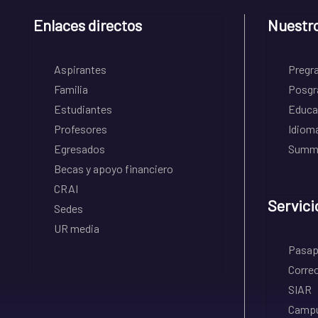
Enlaces directos
Nuestr
Aspirantes
Pregr
Familia
Posgr
Estudiantes
Educa
Profesores
Idiom
Egresados
Summe
Becas y apoyo financiero
CRAI
Servici
Sedes
UR media
Pasapo
Correo
SIAR
Campu