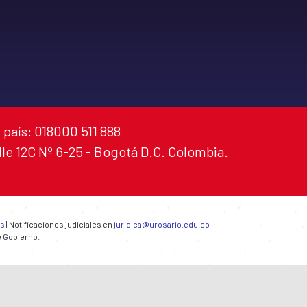
 país: 018000 511 888
alle 12C Nº 6-25 - Bogotá D.C. Colombia.
es
| Notificaciones judiciales en
juridica@urosario.edu.co
e Gobierno.