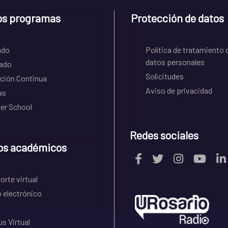
os programas
Protección de datos
ado
Política de tratamiento 
datos personales
ado
Solicitudes
ción Continua
Aviso de privacidad
as
r School
Redes sociales
os académicos
rte virtual
 electrónico
s Virtual