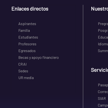
Enlaces directos
Nuestr
Aspirantes
Pregr
Familia
Posgr
Estudiantes
Educa
Profesores
Idiom
Egresados
Summe
Becas y apoyo financiero
CRAI
Servici
Sedes
UR media
Pasapo
Correo
SIAR
Campu