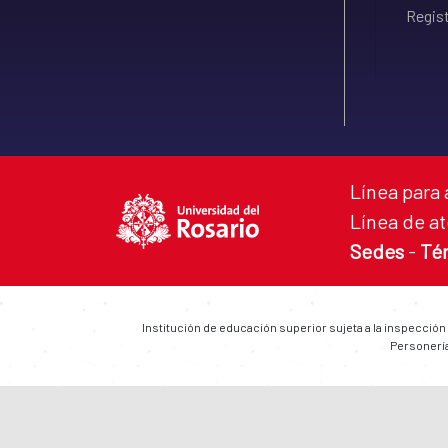
Regist
Línea para 
Línea de at
Sedes
-
Té
Institución de educación superior sujeta a la inspección
Personería