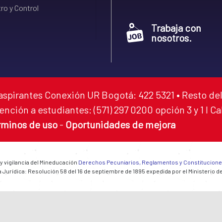
ro y Control
Trabaja con
nosotros.
aspirantes Conexión UR Bogotá: 422 5321 • Resto del
ención a estudiantes: (571) 297 0200 opción 3 y 1 I C
rminos de uso
-
Oportunidades de mejora
 y vigilancia del Mineducación
Derechos Pecuniarios, Reglamentos y Constitucion
 Jurídica: Resolución 58 del 16 de septiembre de 1895 expedida por el Ministerio d