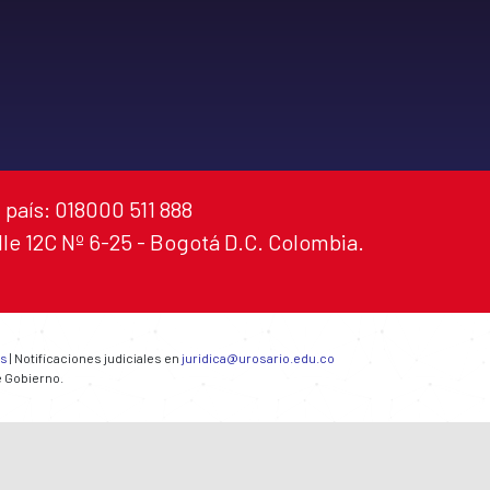
 país: 018000 511 888
alle 12C Nº 6-25 - Bogotá D.C. Colombia.
es
| Notificaciones judiciales en
juridica@urosario.edu.co
e Gobierno.