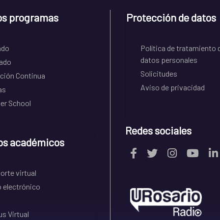
os programas
Protección de datos
ado
Política de tratamiento 
datos personales
ado
Solicitudes
ción Continua
Aviso de privacidad
as
r School
Redes sociales
os académicos
rte virtual
 electrónico
s Virtual