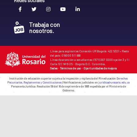
Redes sociales
Trabaja con
nosotros.
Línea para aspirantes Conexión UR Bogotá: 422 5321 • Resto
del país: 018000 511 888
Línea de atención a estudiantes: (571) 297 0200 opción 3 y 1 I
Calle 12C Nº 6-25 - Bogotá D.C. Colombia.
Sedes
-
Términos de uso
-
Oportunidades de mejora
Institución de educación superior sujeta a la inspección y vigilancia del Mineducación
Derechos
Pecuniarios, Reglamentos y Constituciones
| Notificaciones judiciales en
juridica@urosario.edu.co
Personería Jurídica: Resolución 58 del 16 de septiembre de 1895 expedida por el Ministerio de
Gobierno.