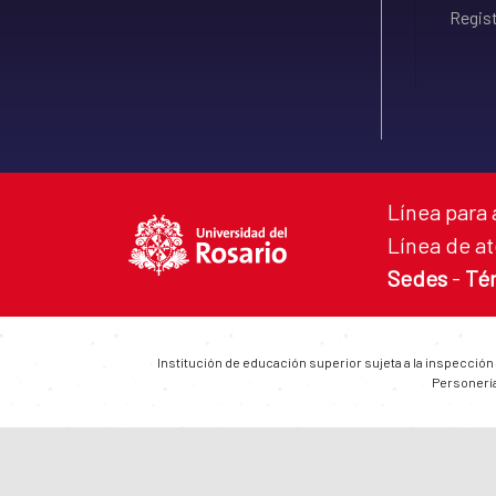
Regist
Línea para 
Línea de at
Sedes
-
Té
Institución de educación superior sujeta a la inspección
Personería