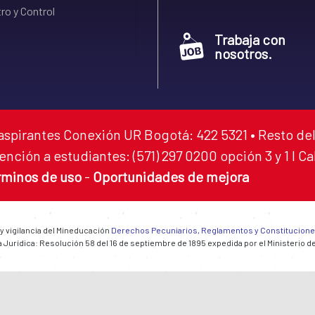
ro y Control
Trabaja con
nosotros.
aspirantes Conexión UR Bogotá: 422 5321 • Resto del
ención a estudiantes: (571) 297 0200 opción 3 y 1 I C
rminos de uso
-
Oportunidades de mejora
 y vigilancia del Mineducación
Derechos Pecuniarios, Reglamentos y Constitucion
 Jurídica: Resolución 58 del 16 de septiembre de 1895 expedida por el Ministerio d