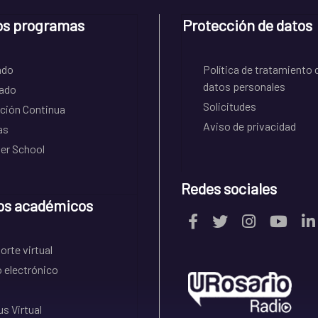
os programas
Protección de datos
ado
Política de tratamiento 
datos personales
ado
Solicitudes
ción Continua
Aviso de privacidad
as
r School
Redes sociales
os académicos
rte virtual
 electrónico
s Virtual