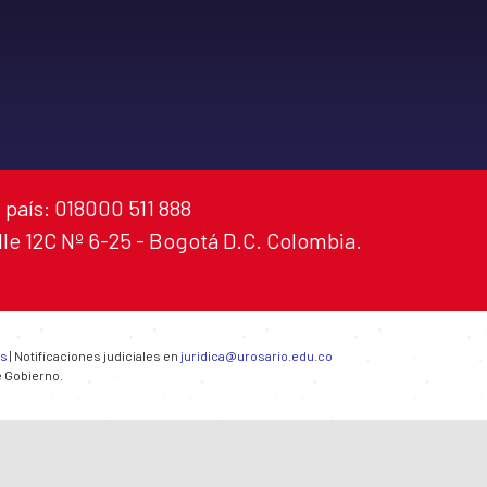
 país: 018000 511 888
alle 12C Nº 6-25 - Bogotá D.C. Colombia.
es
| Notificaciones judiciales en
juridica@urosario.edu.co
e Gobierno.