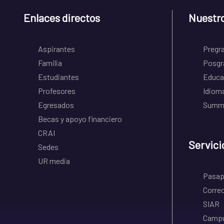
Enlaces directos
Nuestr
Aspirantes
Pregr
Familia
Posgr
Estudiantes
Educa
Profesores
Idiom
Egresados
Summe
Becas y apoyo financiero
CRAI
Servici
Sedes
UR media
Pasapo
Correo
SIAR
Campu