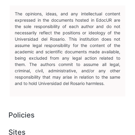
Managed by
Enlaces directos
Aspirantes
Familia
Estudiantes
Profesores
Egresados
Becas y apoyo financiero
CRAI