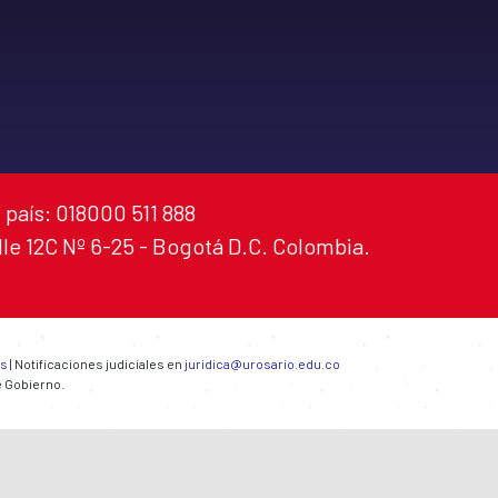
 país: 018000 511 888
alle 12C Nº 6-25 - Bogotá D.C. Colombia.
es
| Notificaciones judiciales en
juridica@urosario.edu.co
e Gobierno.