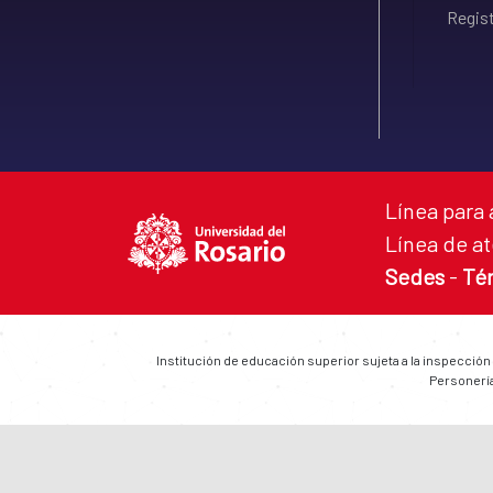
Regist
Línea para 
Línea de at
Sedes
-
Té
Institución de educación superior sujeta a la inspección
Personería