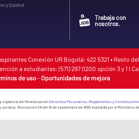
ro y Control
Trabaja con
nosotros.
aspirantes Conexión UR Bogotá: 422 5321 • Resto del
ención a estudiantes: (571) 297 0200 opción 3 y 1 I C
rminos de uso
-
Oportunidades de mejora
 y vigilancia del Mineducación
Derechos Pecuniarios, Reglamentos y Constitucion
 Jurídica: Resolución 58 del 16 de septiembre de 1895 expedida por el Ministerio d