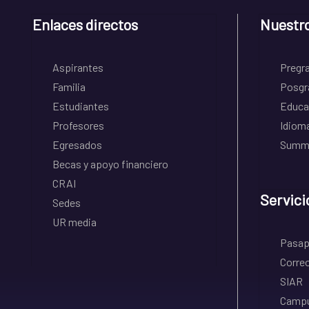
Enlaces directos
Nuestr
Aspirantes
Pregr
Familia
Posgr
Estudiantes
Educa
Profesores
Idiom
Egresados
Summe
Becas y apoyo financiero
CRAI
Servici
Sedes
UR media
Pasapo
Correo
SIAR
Campu