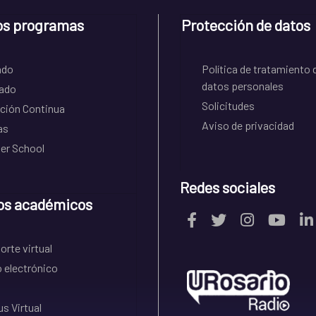
os programas
Protección de datos
ado
Política de tratamiento 
datos personales
ado
Solicitudes
ción Continua
Aviso de privacidad
as
r School
Redes sociales
os académicos
rte virtual
 electrónico
s Virtual