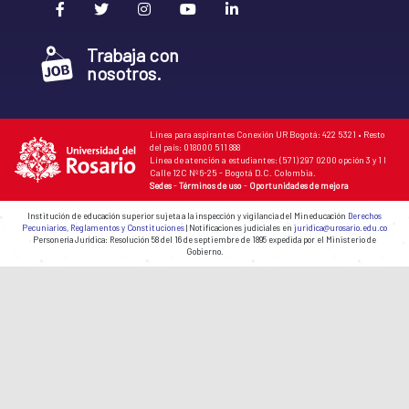
Trabaja con
nosotros.
Línea para aspirantes Conexión UR Bogotá: 422 5321 • Resto
del país: 018000 511 888
Línea de atención a estudiantes: (571) 297 0200 opción 3 y 1 I
Calle 12C Nº 6-25 - Bogotá D.C. Colombia.
Sedes
-
Términos de uso
-
Oportunidades de mejora
Institución de educación superior sujeta a la inspección y vigilancia del Mineducación
Derechos
Pecuniarios, Reglamentos y Constituciones
| Notificaciones judiciales en
juridica@urosario.edu.co
Personería Jurídica: Resolución 58 del 16 de septiembre de 1895 expedida por el Ministerio de
Gobierno.