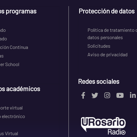
os programas
Protección de datos
ado
Política de tratamiento 
datos personales
ado
Solicitudes
ción Continua
Aviso de privacidad
as
r School
Redes sociales
os académicos
rte virtual
 electrónico
s Virtual