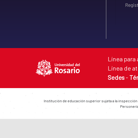
Regist
Línea para 
Línea de at
Sedes
-
Té
Institución de educación superior sujeta a la inspección
Personería