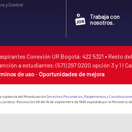
ro y Control
Trabaja con
nosotros.
aspirantes Conexión UR Bogotá: 422 5321 • Resto del
ención a estudiantes: (571) 297 0200 opción 3 y 1 I C
rminos de uso
-
Oportunidades de mejora
 y vigilancia del Mineducación
Derechos Pecuniarios, Reglamentos y Constitucion
 Jurídica: Resolución 58 del 16 de septiembre de 1895 expedida por el Ministerio d