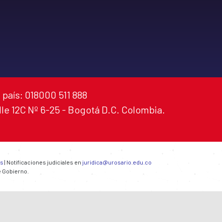
 país: 018000 511 888
alle 12C Nº 6-25 - Bogotá D.C. Colombia.
es
| Notificaciones judiciales en
juridica@urosario.edu.co
e Gobierno.