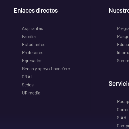
Enlaces directos
Nuestr
Aspirantes
Pregr
Familia
Posgr
Estudiantes
Educa
Profesores
Idiom
Egresados
Summe
Becas y apoyo financiero
CRAI
Servici
Sedes
UR media
Pasapo
Correo
SIAR
Campu