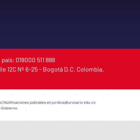
 país: 018000 511 888
alle 12C Nº 6-25 - Bogotá D.C. Colombia.
es
| Notificaciones judiciales en
juridica@urosario.edu.co
e Gobierno.