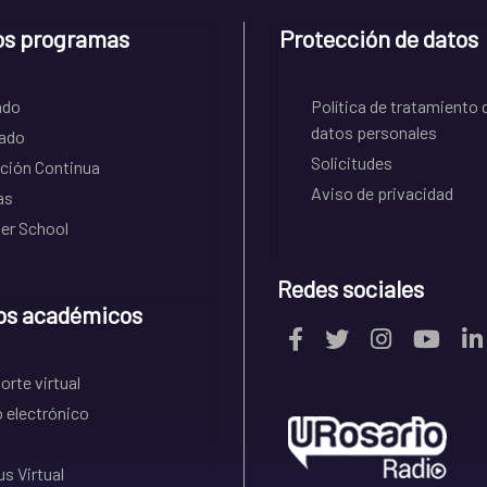
os programas
Protección de datos
ado
Política de tratamiento 
datos personales
ado
Solicitudes
ción Continua
Aviso de privacidad
as
r School
Redes sociales
os académicos
rte virtual
 electrónico
s Virtual