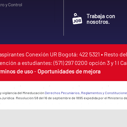
ro y Control
Trabaja con
nosotros.
aspirantes Conexión UR Bogotá: 422 5321 • Resto del
ención a estudiantes: (571) 297 0200 opción 3 y 1 I C
rminos de uso
-
Oportunidades de mejora
 y vigilancia del Mineducación
Derechos Pecuniarios, Reglamentos y Constitucion
 Jurídica: Resolución 58 del 16 de septiembre de 1895 expedida por el Ministerio d