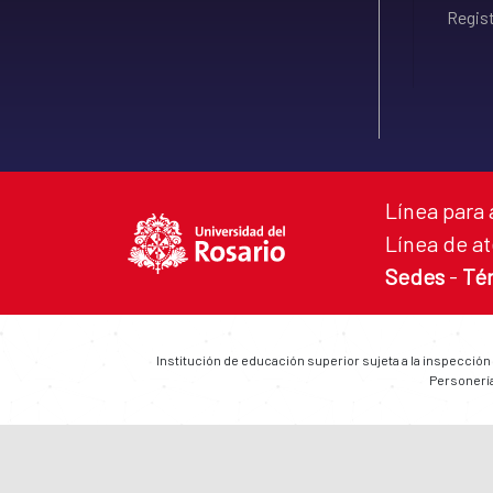
Regist
Línea para 
Línea de at
Sedes
-
Té
Institución de educación superior sujeta a la inspección
Personería