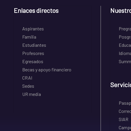
Enlaces directos
Nuestr
Aspirantes
Pregr
Familia
Posgr
Estudiantes
Educa
Profesores
Idiom
Egresados
Summe
Becas y apoyo financiero
CRAI
Servici
Sedes
UR media
Pasapo
Correo
SIAR
Campu