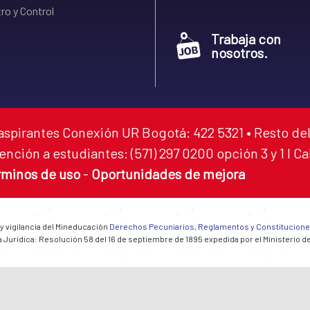
ro y Control
Trabaja con
nosotros.
aspirantes Conexión UR Bogotá: 422 5321 • Resto del
ención a estudiantes: (571) 297 0200 opción 3 y 1 I C
rminos de uso
-
Oportunidades de mejora
 y vigilancia del Mineducación
Derechos Pecuniarios, Reglamentos y Constitucion
 Jurídica: Resolución 58 del 16 de septiembre de 1895 expedida por el Ministerio d