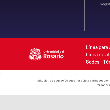
Regist
Línea para 
Línea de at
Sedes
-
Té
Institución de educación superior sujeta a la inspección
Personería