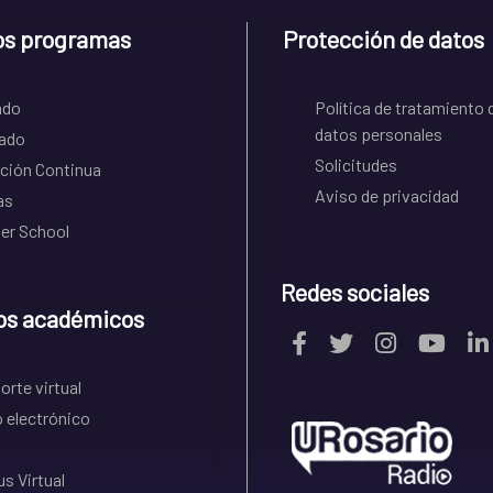
os programas
Protección de datos
ado
Política de tratamiento 
datos personales
ado
Solicitudes
ción Continua
Aviso de privacidad
as
r School
Redes sociales
os académicos
rte virtual
 electrónico
s Virtual