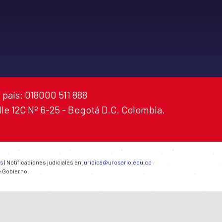
 país: 018000 511 888
alle 12C Nº 6-25 - Bogotá D.C. Colombia.
es
| Notificaciones judiciales en
juridica@urosario.edu.co
e Gobierno.