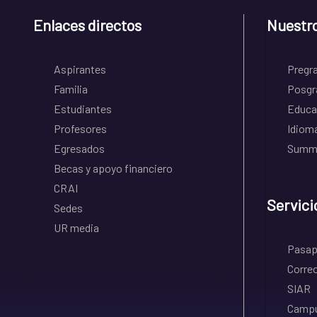
Enlaces directos
Nuestr
Aspirantes
Pregr
Familia
Posgr
Estudiantes
Educa
Profesores
Idiom
Egresados
Summe
Becas y apoyo financiero
CRAI
Servici
Sedes
UR media
Pasapo
Correo
SIAR
Campu