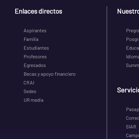
Enlaces directos
Nuestr
Aspirantes
Pregr
Familia
Posgr
Estudiantes
Educa
Profesores
Idiom
Egresados
Summe
Becas y apoyo financiero
CRAI
Servici
Sedes
UR media
Pasapo
Correo
SIAR
Campu