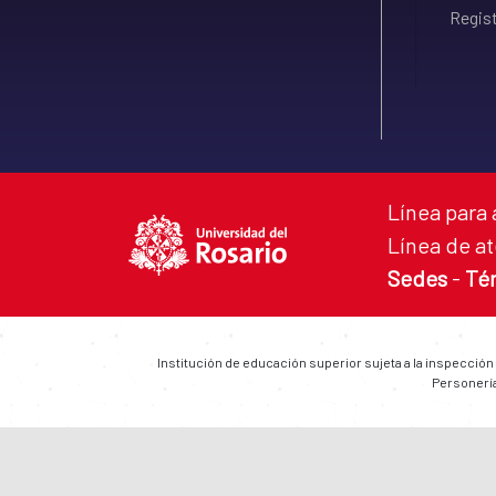
Regist
Línea para 
Línea de at
Sedes
-
Té
Institución de educación superior sujeta a la inspección
Personería