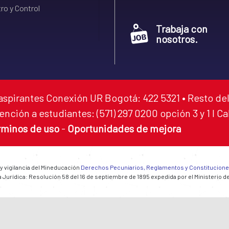
ro y Control
Trabaja con
nosotros.
aspirantes Conexión UR Bogotá: 422 5321 • Resto del
ención a estudiantes: (571) 297 0200 opción 3 y 1 I C
rminos de uso
-
Oportunidades de mejora
 y vigilancia del Mineducación
Derechos Pecuniarios, Reglamentos y Constitucion
 Jurídica: Resolución 58 del 16 de septiembre de 1895 expedida por el Ministerio d