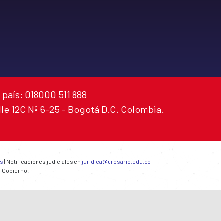
 país: 018000 511 888
alle 12C Nº 6-25 - Bogotá D.C. Colombia.
es
| Notificaciones judiciales en
juridica@urosario.edu.co
e Gobierno.