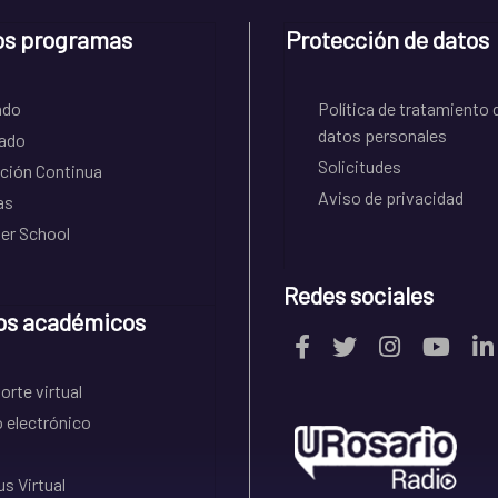
os programas
Protección de datos
ado
Política de tratamiento 
datos personales
ado
Solicitudes
ción Continua
Aviso de privacidad
as
r School
Redes sociales
os académicos
rte virtual
 electrónico
s Virtual