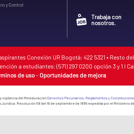
ro y Control
Trabaja con
nosotros.
aspirantes Conexión UR Bogotá: 422 5321 • Resto del
ención a estudiantes: (571) 297 0200 opción 3 y 1 I C
rminos de uso
-
Oportunidades de mejora
 y vigilancia del Mineducación
Derechos Pecuniarios, Reglamentos y Constitucion
 Jurídica: Resolución 58 del 16 de septiembre de 1895 expedida por el Ministerio d