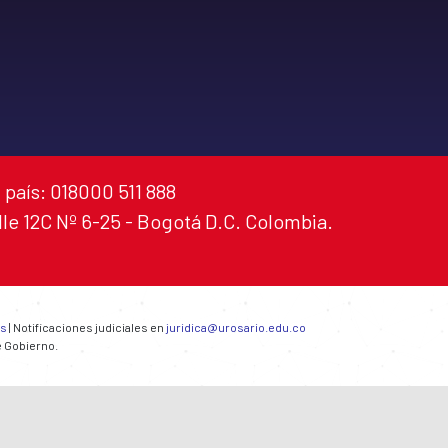
 país: 018000 511 888
alle 12C Nº 6-25 - Bogotá D.C. Colombia.
es
| Notificaciones judiciales en
juridica@urosario.edu.co
e Gobierno.