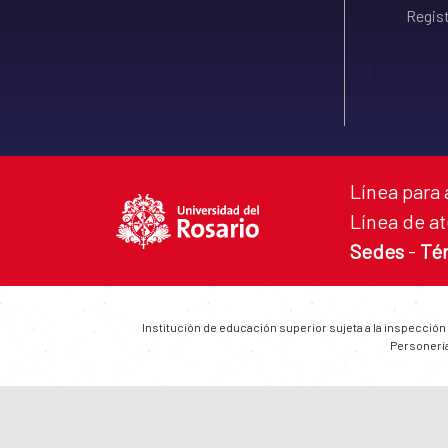
Regist
Línea para 
Línea de at
Sedes
-
Té
Institución de educación superior sujeta a la inspección
Personería