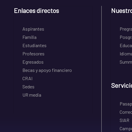
Enlaces directos
Nuestr
Aspirantes
Pregr
Familia
Posgr
Estudiantes
Educa
Profesores
Idiom
Egresados
Summe
Becas y apoyo financiero
CRAI
Servici
Sedes
UR media
Pasapo
Correo
SIAR
Campu