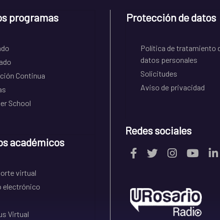
os programas
Protección de datos
ado
Política de tratamiento 
datos personales
ado
Solicitudes
ción Continua
Aviso de privacidad
as
r School
Redes sociales
os académicos
rte virtual
 electrónico
s Virtual