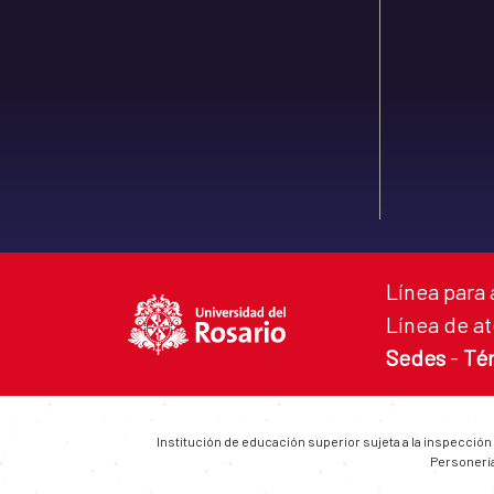
Línea para 
Línea de at
Sedes
-
Té
Institución de educación superior sujeta a la inspección
Personería