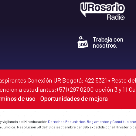
Trabaja con
nosotros.
aspirantes Conexión UR Bogotá: 422 5321 • Resto del
ención a estudiantes: (571) 297 0200 opción 3 y 1 I C
rminos de uso
-
Oportunidades de mejora
 y vigilancia del Mineducación
Derechos Pecuniarios, Reglamentos y Constitucion
 Jurídica: Resolución 58 del 16 de septiembre de 1895 expedida por el Ministerio d