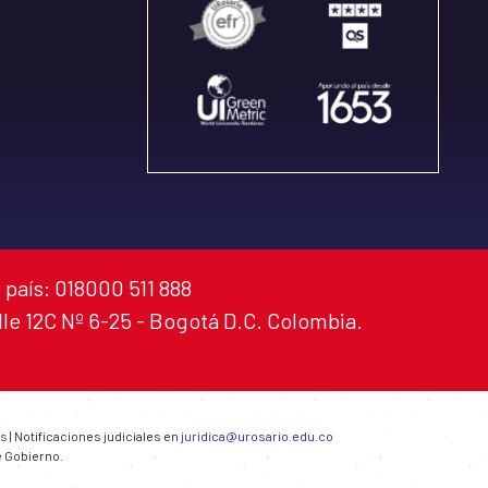
 país: 018000 511 888
alle 12C Nº 6-25 - Bogotá D.C. Colombia.
es
| Notificaciones judiciales en
juridica@urosario.edu.co
e Gobierno.