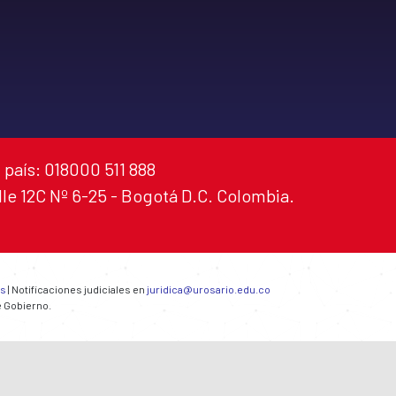
 país: 018000 511 888
alle 12C Nº 6-25 - Bogotá D.C. Colombia.
es
| Notificaciones judiciales en
juridica@urosario.edu.co
e Gobierno.