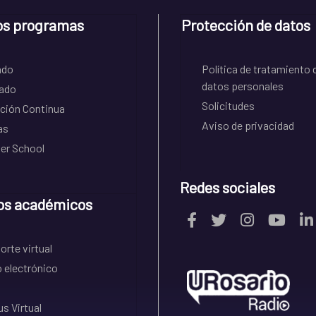
os programas
Protección de datos
ado
Política de tratamiento 
datos personales
ado
Solicitudes
ción Continua
Aviso de privacidad
as
r School
Redes sociales
os académicos
rte virtual
 electrónico
s Virtual