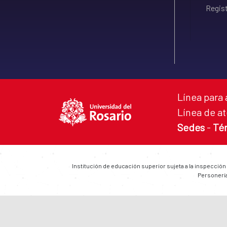
Regist
Línea para 
Línea de at
Sedes
-
Té
Institución de educación superior sujeta a la inspección
Personería