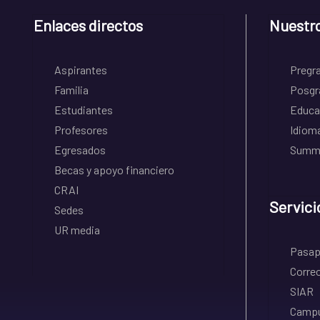
Enlaces directos
Nuestr
Aspirantes
Pregr
Familia
Posgr
Estudiantes
Educa
Profesores
Idiom
Egresados
Summe
Becas y apoyo financiero
CRAI
Servici
Sedes
UR media
Pasapo
Correo
SIAR
Campu