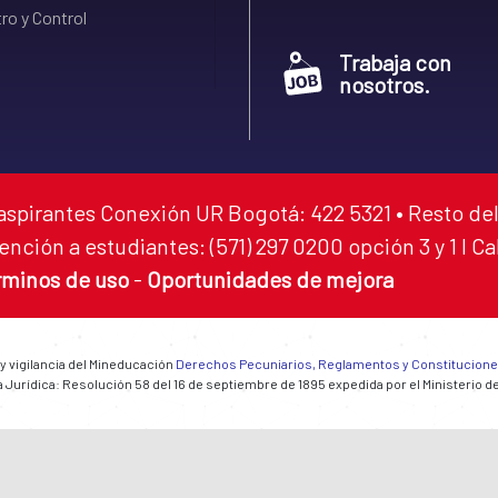
ro y Control
Trabaja con
nosotros.
aspirantes Conexión UR Bogotá: 422 5321 • Resto del
ención a estudiantes: (571) 297 0200 opción 3 y 1 I C
rminos de uso
-
Oportunidades de mejora
 y vigilancia del Mineducación
Derechos Pecuniarios, Reglamentos y Constitucion
 Jurídica: Resolución 58 del 16 de septiembre de 1895 expedida por el Ministerio d