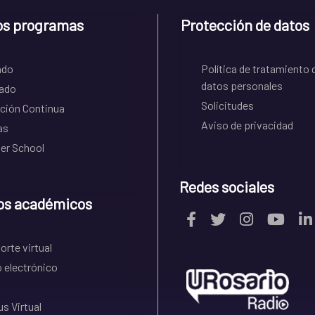
os programas
Protección de datos
ado
Política de tratamiento 
datos personales
ado
Solicitudes
ción Continua
Aviso de privacidad
as
r School
Redes sociales
os académicos
rte virtual
 electrónico
s Virtual