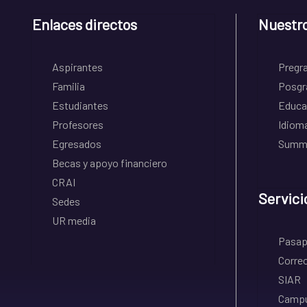
Enlaces directos
Nuestr
Aspirantes
Pregr
Familia
Posgr
Estudiantes
Educa
Profesores
Idiom
Egresados
Summe
Becas y apoyo financiero
CRAI
Servici
Sedes
UR media
Pasapo
Correo
SIAR
Campu