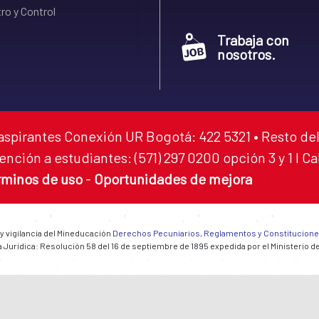
ro y Control
Trabaja con
nosotros.
aspirantes Conexión UR Bogotá: 422 5321 • Resto del
ención a estudiantes: (571) 297 0200 opción 3 y 1 I C
rminos de uso
-
Oportunidades de mejora
 y vigilancia del Mineducación
Derechos Pecuniarios, Reglamentos y Constitucion
 Jurídica: Resolución 58 del 16 de septiembre de 1895 expedida por el Ministerio d