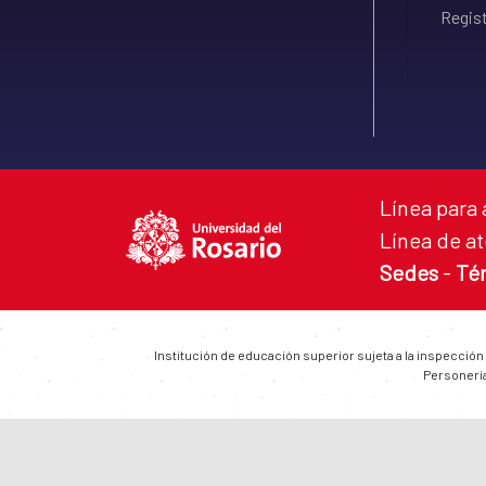
Regist
Línea para 
Línea de at
Sedes
-
Té
Institución de educación superior sujeta a la inspección
Personería