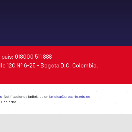
 país: 018000 511 888
alle 12C Nº 6-25 - Bogotá D.C. Colombia.
es
| Notificaciones judiciales en
juridica@urosario.edu.co
e Gobierno.