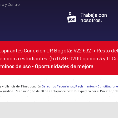
ro y Control
Trabaja con
nosotros.
aspirantes Conexión UR Bogotá: 422 5321 • Resto del
ención a estudiantes: (571) 297 0200 opción 3 y 1 I C
rminos de uso
-
Oportunidades de mejora
 y vigilancia del Mineducación
Derechos Pecuniarios, Reglamentos y Constitucion
 Jurídica: Resolución 58 del 16 de septiembre de 1895 expedida por el Ministerio d