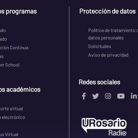
os programas
Protección de datos
ado
Política de tratamiento 
datos personales
ado
Solicitudes
ción Continua
Aviso de privacidad
as
r School
Redes sociales
os académicos
rte virtual
 electrónico
s Virtual