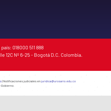
 país: 018000 511 888
alle 12C Nº 6-25 - Bogotá D.C. Colombia.
es
| Notificaciones judiciales en
juridica@urosario.edu.co
e Gobierno.