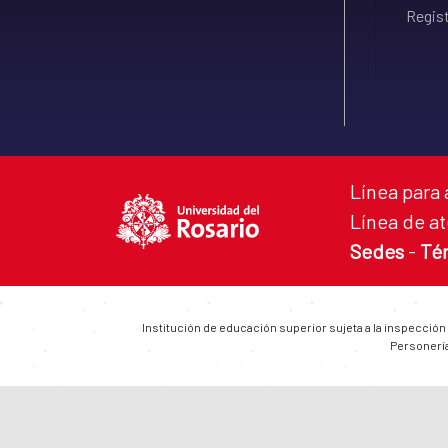
Regist
Línea para 
Línea de at
Sedes
-
Té
Institución de educación superior sujeta a la inspección
Personería