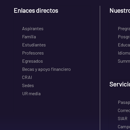
Enlaces directos
Nuestr
Aspirantes
Pregr
Familia
Posgr
Estudiantes
Educa
Profesores
Idiom
Egresados
Summe
Becas y apoyo financiero
CRAI
Servici
Sedes
UR media
Pasapo
Correo
SIAR
Campu