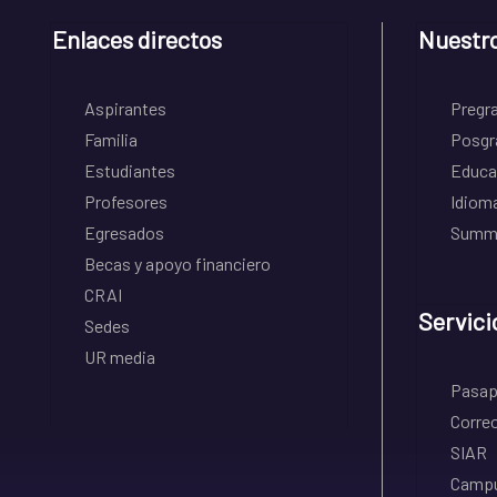
Enlaces directos
Nuestr
Aspirantes
Pregr
Familia
Posgr
Estudiantes
Educa
Profesores
Idiom
Egresados
Summe
Becas y apoyo financiero
CRAI
Servici
Sedes
UR media
Pasapo
Correo
SIAR
Campu