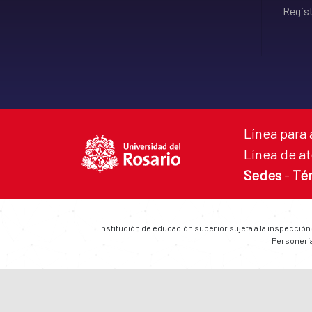
Regist
Línea para 
Línea de at
Sedes
-
Té
Institución de educación superior sujeta a la inspección
Personería