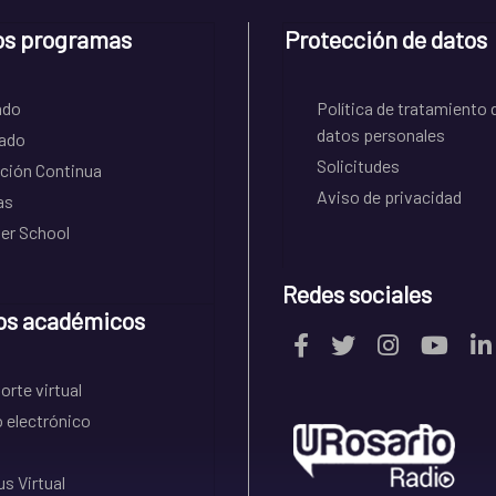
os programas
Protección de datos
ado
Política de tratamiento 
datos personales
ado
Solicitudes
ción Continua
Aviso de privacidad
as
r School
Redes sociales
os académicos
rte virtual
 electrónico
s Virtual