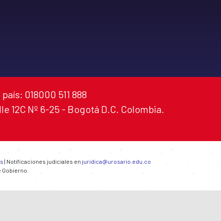
 país: 018000 511 888
alle 12C Nº 6-25 - Bogotá D.C. Colombia.
es
| Notificaciones judiciales en
juridica@urosario.edu.co
e Gobierno.