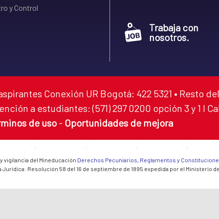
ro y Control
Trabaja con
nosotros.
aspirantes Conexión UR Bogotá: 422 5321 • Resto del
ención a estudiantes: (571) 297 0200 opción 3 y 1 I C
rminos de uso
-
Oportunidades de mejora
 y vigilancia del Mineducación
Derechos Pecuniarios, Reglamentos y Constitucion
 Jurídica: Resolución 58 del 16 de septiembre de 1895 expedida por el Ministerio d