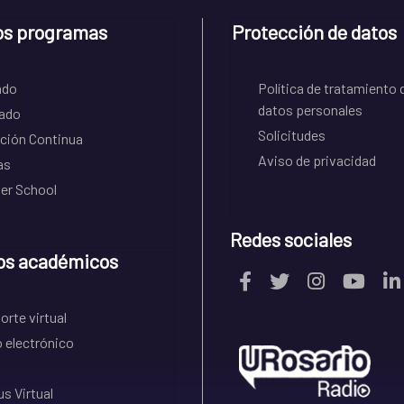
os programas
Protección de datos
ado
Política de tratamiento 
datos personales
ado
Solicitudes
ción Continua
Aviso de privacidad
as
r School
Redes sociales
os académicos
rte virtual
 electrónico
s Virtual