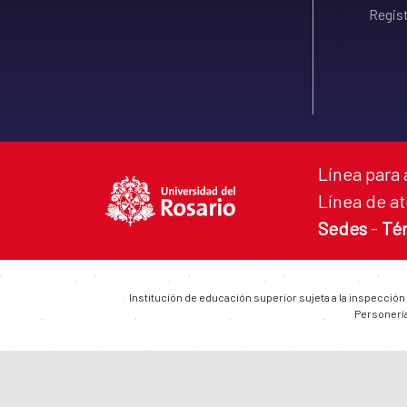
Regist
Línea para 
Línea de at
Sedes
-
Té
Institución de educación superior sujeta a la inspección
Personería