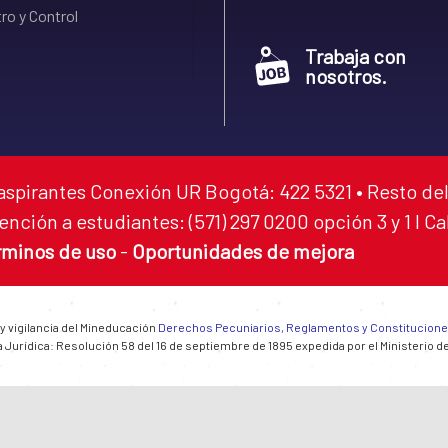
ro y Control
Trabaja con
nosotros.
aspirantes Conexión UR Bogotá: 422 5321 • Resto del
ención a estudiantes: (571) 297 0200 opción 3 y 1 I C
rminos de uso
-
Oportunidades de mejora
 y vigilancia del Mineducación
Derechos Pecuniarios, Reglamentos y Constitucion
 Jurídica: Resolución 58 del 16 de septiembre de 1895 expedida por el Ministerio d