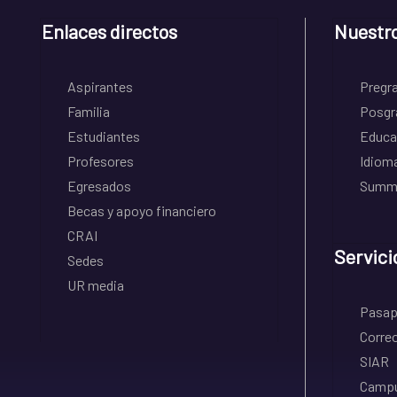
Enlaces directos
Nuestr
Aspirantes
Pregr
Familia
Posgr
Estudiantes
Educa
Profesores
Idiom
Egresados
Summe
Becas y apoyo financiero
CRAI
Servici
Sedes
UR media
Pasapo
Correo
SIAR
Campu