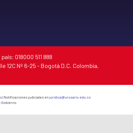
 país: 018000 511 888
alle 12C Nº 6-25 - Bogotá D.C. Colombia.
es
| Notificaciones judiciales en
juridica@urosario.edu.co
e Gobierno.