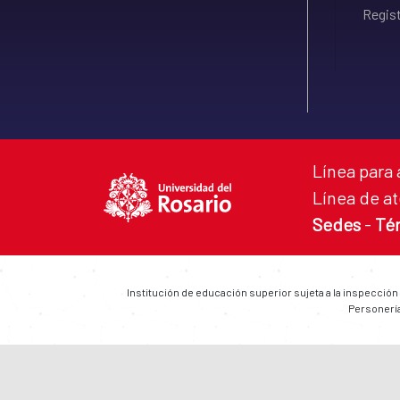
Regist
Línea para 
Línea de at
Sedes
-
Té
Institución de educación superior sujeta a la inspección
Personería