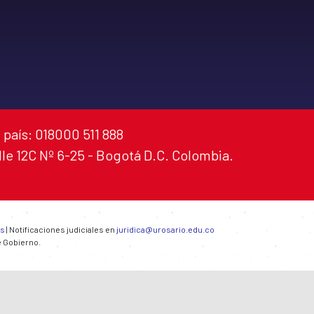
 país: 018000 511 888
alle 12C Nº 6-25 - Bogotá D.C. Colombia.
es
| Notificaciones judiciales en
juridica@urosario.edu.co
e Gobierno.