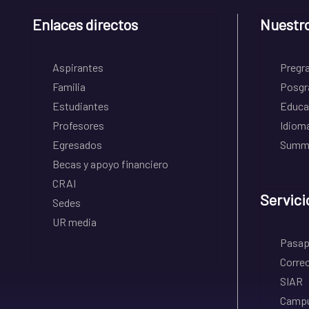
Enlaces directos
Nuestr
Aspirantes
Pregr
Familia
Posgr
Estudiantes
Educa
Profesores
Idiom
Egresados
Summe
Becas y apoyo financiero
CRAI
Servici
Sedes
UR media
Pasapo
Correo
SIAR
Campu