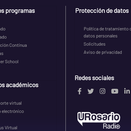
os programas
Protección de datos
ado
Política de tratamiento 
datos personales
ado
Solicitudes
ción Continua
Aviso de privacidad
as
r School
Redes sociales
os académicos
rte virtual
 electrónico
s Virtual