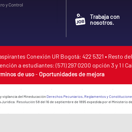
ro y Control
Trabaja con
nosotros.
aspirantes Conexión UR Bogotá: 422 5321 • Resto del
ención a estudiantes: (571) 297 0200 opción 3 y 1 I C
rminos de uso
-
Oportunidades de mejora
 y vigilancia del Mineducación
Derechos Pecuniarios, Reglamentos y Constitucion
 Jurídica: Resolución 58 del 16 de septiembre de 1895 expedida por el Ministerio d