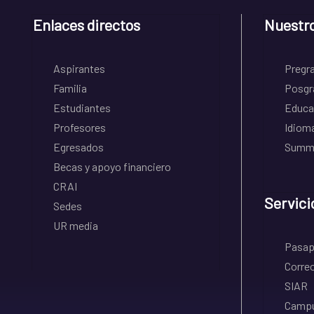
Enlaces directos
Nuestr
Aspirantes
Pregr
Familia
Posgr
Estudiantes
Educa
Profesores
Idiom
Egresados
Summe
Becas y apoyo financiero
CRAI
Servici
Sedes
UR media
Pasapo
Correo
SIAR
Campu