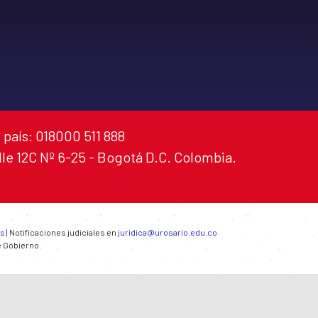
 país: 018000 511 888
alle 12C Nº 6-25 - Bogotá D.C. Colombia.
es
| Notificaciones judiciales en
juridica@urosario.edu.co
e Gobierno.