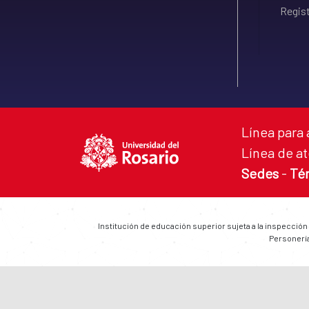
Regist
Línea para 
Línea de at
Sedes
-
Té
Institución de educación superior sujeta a la inspección
Personería