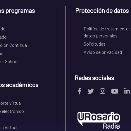
os programas
Protección de datos
ado
Política de tratamiento 
datos personales
ado
Solicitudes
ción Continua
Aviso de privacidad
as
r School
Redes sociales
os académicos
rte virtual
 electrónico
s Virtual