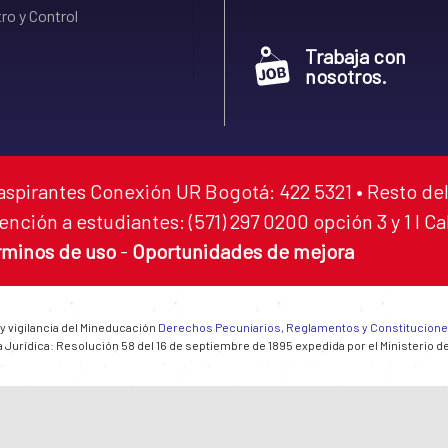
ro y Control
Trabaja con
nosotros.
aspirantes Conexión UR Bogotá: 422 5321 • Resto del
ención a estudiantes: (571) 297 0200 opción 3 y 1 I C
rminos de uso
-
Oportunidades de mejora
 y vigilancia del Mineducación
Derechos Pecuniarios, Reglamentos y Constitucion
 Jurídica: Resolución 58 del 16 de septiembre de 1895 expedida por el Ministerio d