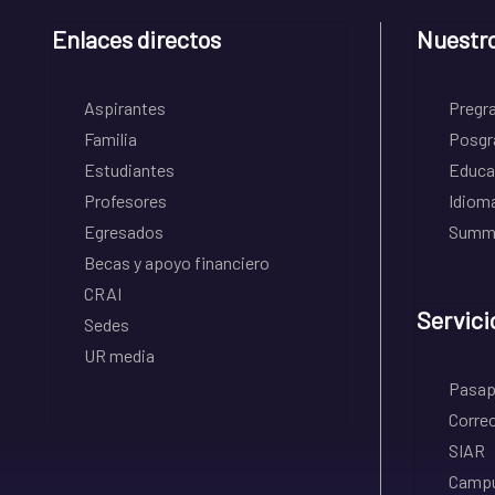
Enlaces directos
Nuestr
Aspirantes
Pregr
Familia
Posgr
Estudiantes
Educa
Profesores
Idiom
Egresados
Summe
Becas y apoyo financiero
CRAI
Servici
Sedes
UR media
Pasapo
Correo
SIAR
Campu