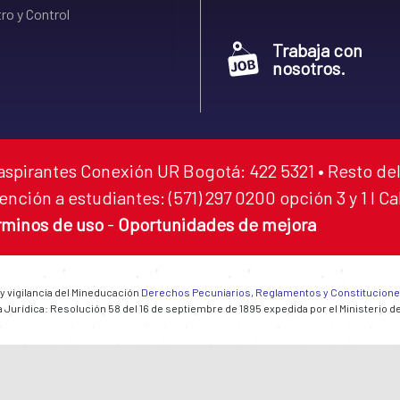
ro y Control
Trabaja con
nosotros.
aspirantes Conexión UR Bogotá: 422 5321 • Resto del
ención a estudiantes: (571) 297 0200 opción 3 y 1 I C
rminos de uso
-
Oportunidades de mejora
 y vigilancia del Mineducación
Derechos Pecuniarios, Reglamentos y Constitucion
 Jurídica: Resolución 58 del 16 de septiembre de 1895 expedida por el Ministerio d