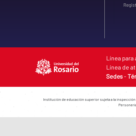
Regist
Línea para 
Línea de at
Sedes
-
Té
Institución de educación superior sujeta a la inspección
Personería