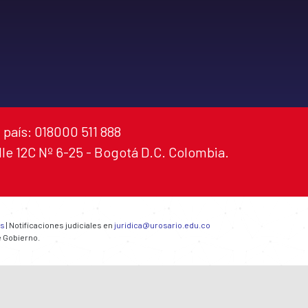
 país: 018000 511 888
alle 12C Nº 6-25 - Bogotá D.C. Colombia.
es
| Notificaciones judiciales en
juridica@urosario.edu.co
e Gobierno.