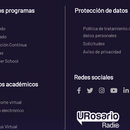
os programas
Protección de datos
ado
Política de tratamiento 
datos personales
ado
Solicitudes
ción Continua
Aviso de privacidad
as
r School
Redes sociales
os académicos
rte virtual
 electrónico
s Virtual