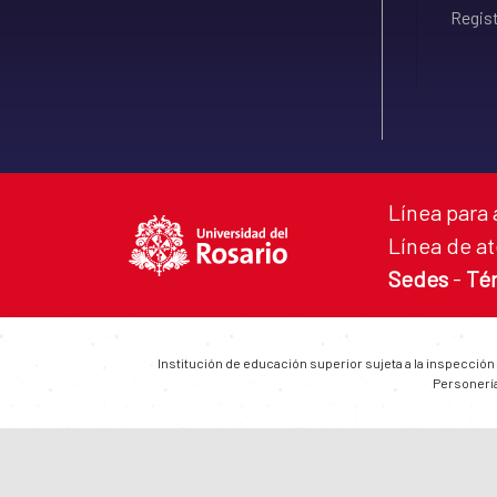
Regist
Línea para 
Línea de at
Sedes
-
Té
Institución de educación superior sujeta a la inspección
Personería