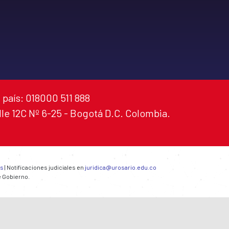
 país: 018000 511 888
alle 12C Nº 6-25 - Bogotá D.C. Colombia.
es
| Notificaciones judiciales en
juridica@urosario.edu.co
e Gobierno.