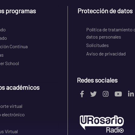
os programas
Protección de datos
ado
Política de tratamiento 
datos personales
ado
Solicitudes
ción Continua
Aviso de privacidad
as
r School
Redes sociales
os académicos
rte virtual
 electrónico
s Virtual