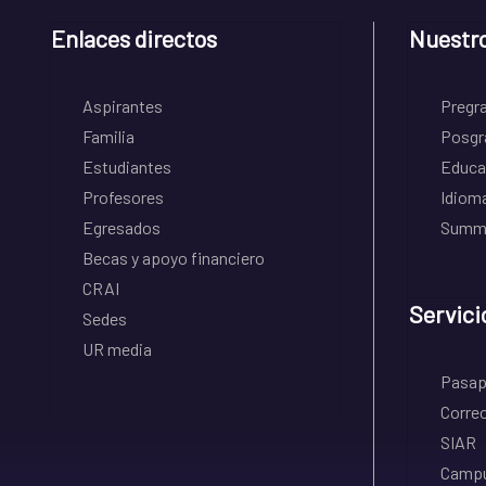
Enlaces directos
Nuestr
Aspirantes
Pregr
Familia
Posgr
Estudiantes
Educa
Profesores
Idiom
Egresados
Summe
Becas y apoyo financiero
CRAI
Servici
Sedes
UR media
Pasapo
Correo
SIAR
Campu