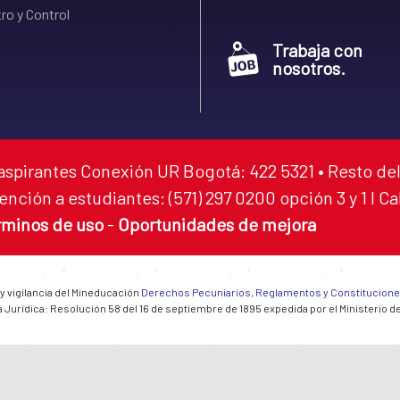
ro y Control
Trabaja con
nosotros.
aspirantes Conexión UR Bogotá: 422 5321 • Resto del
ención a estudiantes: (571) 297 0200 opción 3 y 1 I C
rminos de uso
-
Oportunidades de mejora
 y vigilancia del Mineducación
Derechos Pecuniarios, Reglamentos y Constitucion
 Jurídica: Resolución 58 del 16 de septiembre de 1895 expedida por el Ministerio d