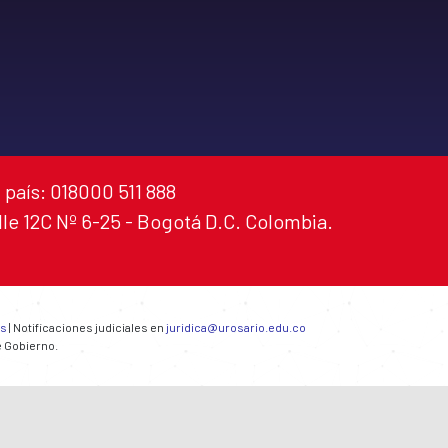
 país: 018000 511 888
alle 12C Nº 6-25 - Bogotá D.C. Colombia.
es
| Notificaciones judiciales en
juridica@urosario.edu.co
e Gobierno.