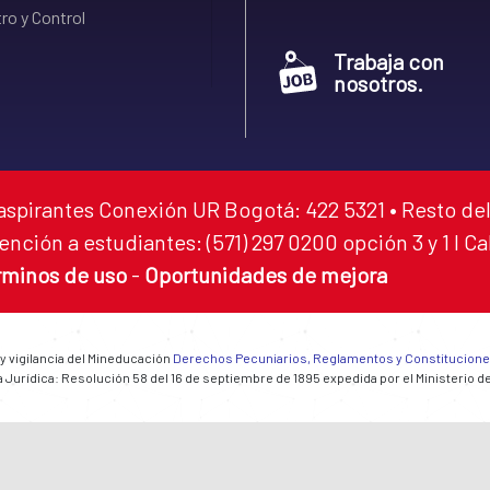
ro y Control
Trabaja con
nosotros.
aspirantes Conexión UR Bogotá: 422 5321 • Resto del
ención a estudiantes: (571) 297 0200 opción 3 y 1 I C
rminos de uso
-
Oportunidades de mejora
 y vigilancia del Mineducación
Derechos Pecuniarios, Reglamentos y Constitucion
 Jurídica: Resolución 58 del 16 de septiembre de 1895 expedida por el Ministerio d