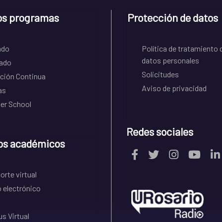
os programas
Protección de datos
ado
Política de tratamiento 
datos personales
ado
Solicitudes
ción Continua
Aviso de privacidad
as
r School
Redes sociales
os académicos
rte virtual
 electrónico
s Virtual