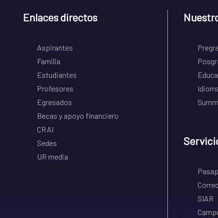
Enlaces directos
Nuestr
Aspirantes
Pregr
Familia
Posgr
Estudiantes
Educa
Profesores
Idiom
Egresados
Summe
Becas y apoyo financiero
CRAI
Servici
Sedes
UR media
Pasapo
Correo
SIAR
Campu