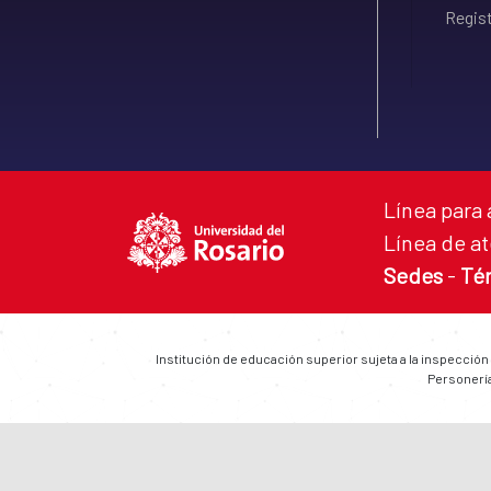
Regist
Línea para 
Línea de at
Sedes
-
Té
Institución de educación superior sujeta a la inspección
Personería