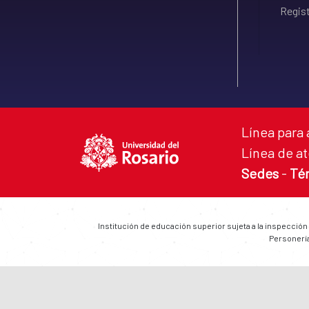
Regist
Línea para 
Línea de at
Sedes
-
Té
Institución de educación superior sujeta a la inspección
Personería