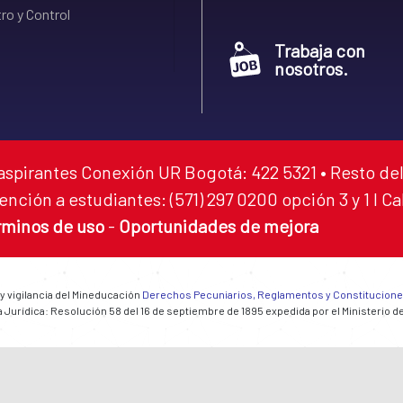
ro y Control
Trabaja con
nosotros.
aspirantes Conexión UR Bogotá: 422 5321 • Resto del
ención a estudiantes: (571) 297 0200 opción 3 y 1 I C
rminos de uso
-
Oportunidades de mejora
 y vigilancia del Mineducación
Derechos Pecuniarios, Reglamentos y Constitucion
 Jurídica: Resolución 58 del 16 de septiembre de 1895 expedida por el Ministerio d