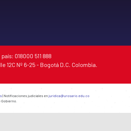
 país: 018000 511 888
alle 12C Nº 6-25 - Bogotá D.C. Colombia.
es
| Notificaciones judiciales en
juridica@urosario.edu.co
e Gobierno.