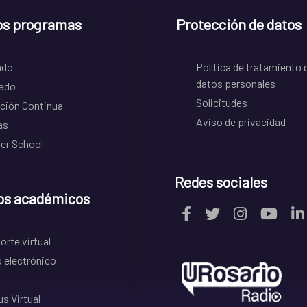
os programas
Protección de datos
ado
Política de tratamiento 
datos personales
ado
Solicitudes
ción Continua
Aviso de privacidad
as
r School
Redes sociales
os académicos
rte virtual
 electrónico
s Virtual