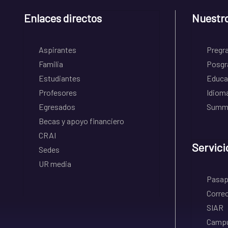
Enlaces directos
Nuestr
Aspirantes
Pregr
Familia
Posgr
Estudiantes
Educa
Profesores
Idiom
Egresados
Summe
Becas y apoyo financiero
CRAI
Servici
Sedes
UR media
Pasapo
Correo
SIAR
Campu