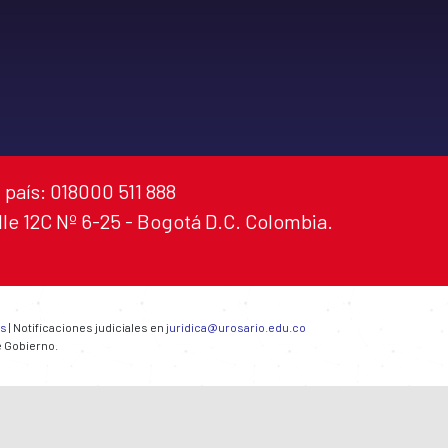
 país: 018000 511 888
alle 12C Nº 6-25 - Bogotá D.C. Colombia.
es
| Notificaciones judiciales en
juridica@urosario.edu.co
e Gobierno.