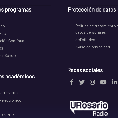
os programas
Protección de datos
ado
Política de tratamiento 
datos personales
ado
Solicitudes
ción Continua
Aviso de privacidad
as
r School
Redes sociales
os académicos
rte virtual
 electrónico
s Virtual