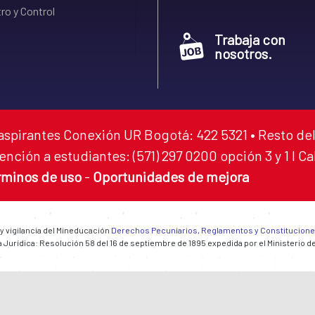
ro y Control
Trabaja con
nosotros.
aspirantes Conexión UR Bogotá: 422 5321 • Resto del
ención a estudiantes: (571) 297 0200 opción 3 y 1 I C
rminos de uso
-
Oportunidades de mejora
 y vigilancia del Mineducación
Derechos Pecuniarios, Reglamentos y Constitucion
 Jurídica: Resolución 58 del 16 de septiembre de 1895 expedida por el Ministerio d