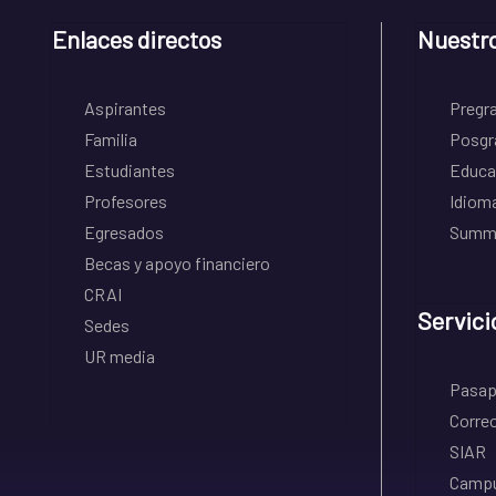
Enlaces directos
Nuestr
Aspirantes
Pregr
Familia
Posgr
Estudiantes
Educa
Profesores
Idiom
Egresados
Summe
Becas y apoyo financiero
CRAI
Servici
Sedes
UR media
Pasapo
Correo
SIAR
Campu