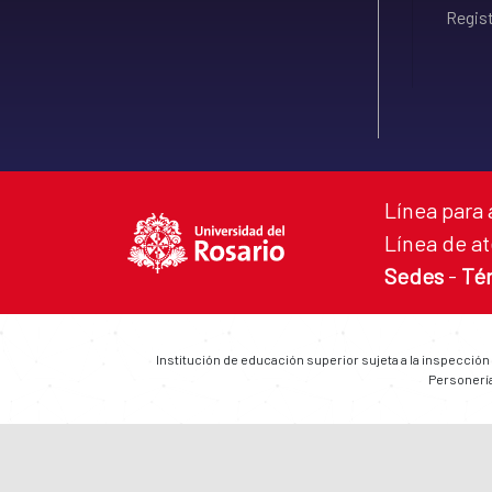
Regist
Línea para 
Línea de at
Sedes
-
Té
Institución de educación superior sujeta a la inspección
Personería