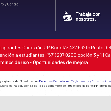
ro y Control
Trabaja con
nosotros.
aspirantes Conexión UR Bogotá: 422 5321 • Resto del
ención a estudiantes: (571) 297 0200 opción 3 y 1 I C
rminos de uso
-
Oportunidades de mejora
 y vigilancia del Mineducación
Derechos Pecuniarios, Reglamentos y Constitucion
 Jurídica: Resolución 58 del 16 de septiembre de 1895 expedida por el Ministerio d