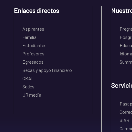
Enlaces directos
Nuestr
Aspirantes
Pregr
Familia
Posgr
Estudiantes
Educa
Profesores
Idiom
Egresados
Summe
Becas y apoyo financiero
CRAI
Servici
Sedes
UR media
Pasapo
Correo
SIAR
Campu