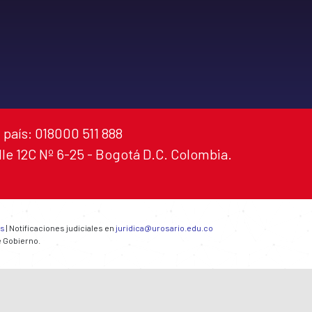
 país: 018000 511 888
alle 12C Nº 6-25 - Bogotá D.C. Colombia.
es
| Notificaciones judiciales en
juridica@urosario.edu.co
e Gobierno.