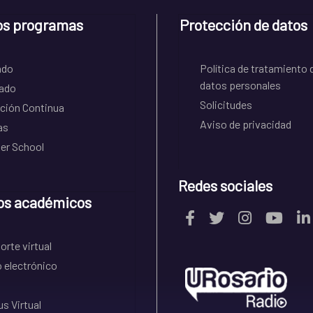
os programas
Protección de datos
ado
Política de tratamiento 
datos personales
ado
Solicitudes
ción Continua
Aviso de privacidad
as
r School
Redes sociales
os académicos
rte virtual
 electrónico
s Virtual