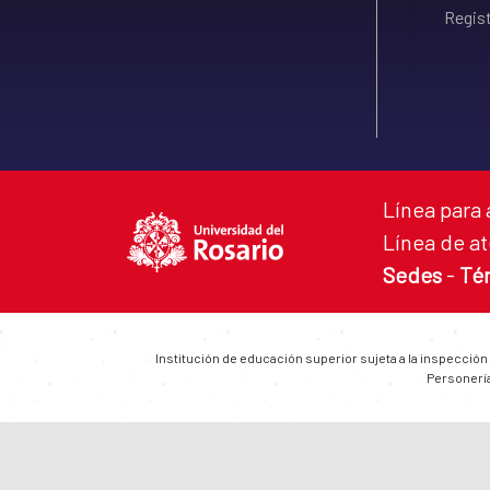
Regist
Línea para 
Línea de at
Sedes
-
Té
Institución de educación superior sujeta a la inspección
Personería