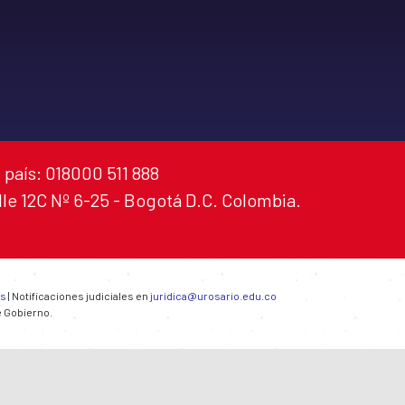
 país: 018000 511 888
alle 12C Nº 6-25 - Bogotá D.C. Colombia.
es
| Notificaciones judiciales en
juridica@urosario.edu.co
e Gobierno.