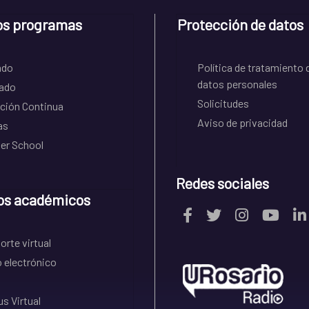
os programas
Protección de datos
ado
Política de tratamiento 
datos personales
ado
Solicitudes
ción Continua
Aviso de privacidad
as
r School
Redes sociales
os académicos
rte virtual
 electrónico
s Virtual