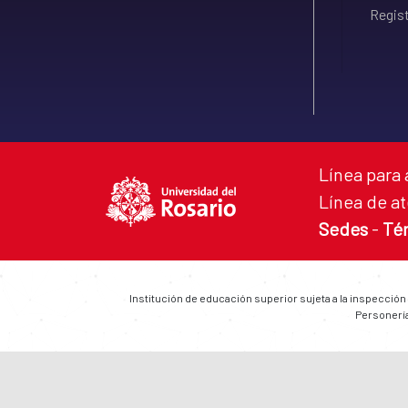
Regist
Línea para 
Línea de at
Sedes
-
Té
Institución de educación superior sujeta a la inspección
Personería