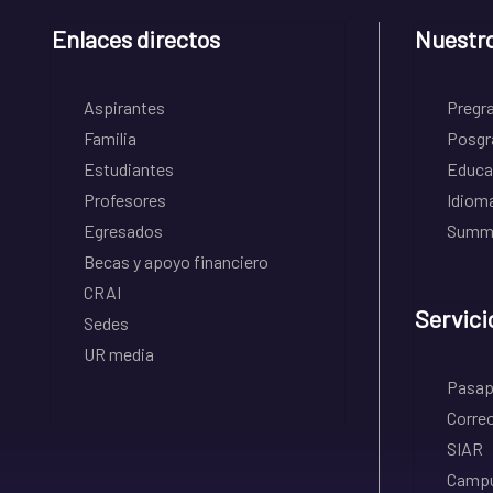
Enlaces directos
Nuestr
Aspirantes
Pregr
Familia
Posgr
Estudiantes
Educa
Profesores
Idiom
Egresados
Summe
Becas y apoyo financiero
CRAI
Servici
Sedes
UR media
Pasapo
Correo
SIAR
Campu