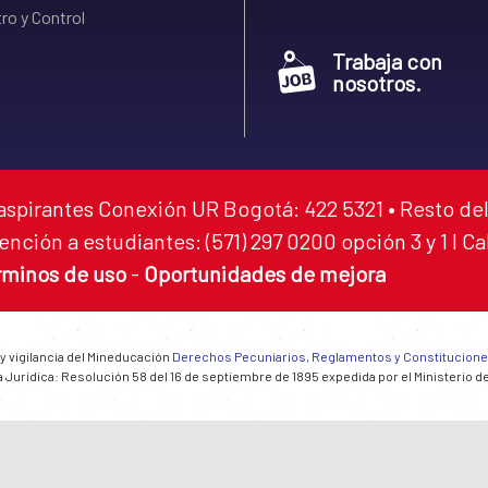
ro y Control
Trabaja con
nosotros.
aspirantes Conexión UR Bogotá: 422 5321 • Resto del
ención a estudiantes: (571) 297 0200 opción 3 y 1 I C
rminos de uso
-
Oportunidades de mejora
 y vigilancia del Mineducación
Derechos Pecuniarios, Reglamentos y Constitucion
 Jurídica: Resolución 58 del 16 de septiembre de 1895 expedida por el Ministerio d