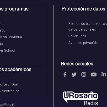
os programas
Protección de datos
ado
Política de tratamiento 
datos personales
ado
Solicitudes
ción Continua
Aviso de privacidad
as
r School
Redes sociales
os académicos
rte virtual
 electrónico
s Virtual