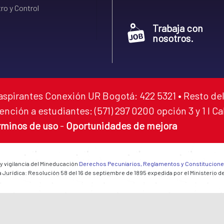
ro y Control
Trabaja con
nosotros.
aspirantes Conexión UR Bogotá: 422 5321 • Resto del
ención a estudiantes: (571) 297 0200 opción 3 y 1 I C
rminos de uso
-
Oportunidades de mejora
 y vigilancia del Mineducación
Derechos Pecuniarios, Reglamentos y Constitucion
 Jurídica: Resolución 58 del 16 de septiembre de 1895 expedida por el Ministerio d