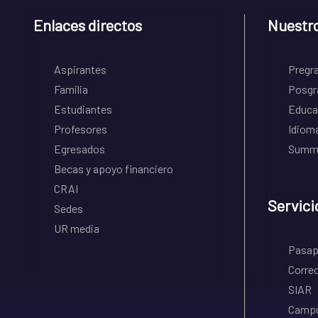
Enlaces directos
Nuestr
Aspirantes
Pregr
Familia
Posgr
Estudiantes
Educa
Profesores
Idiom
Egresados
Summe
Becas y apoyo financiero
CRAI
Servici
Sedes
UR media
Pasapo
Correo
SIAR
Campu