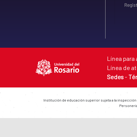
Regist
Línea para 
Línea de at
Sedes
-
Té
Institución de educación superior sujeta a la inspección
Personería