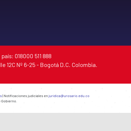
 país: 018000 511 888
alle 12C Nº 6-25 - Bogotá D.C. Colombia.
es
| Notificaciones judiciales en
juridica@urosario.edu.co
e Gobierno.