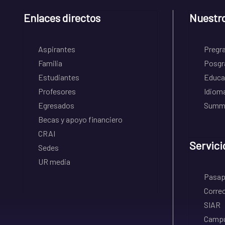
Enlaces directos
Nuestr
Aspirantes
Pregr
Familia
Posgr
Estudiantes
Educa
Profesores
Idiom
Egresados
Summe
Becas y apoyo financiero
CRAI
Servici
Sedes
UR media
Pasapo
Correo
SIAR
Campu