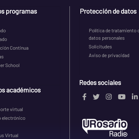
os programas
Protección de datos
ado
Política de tratamiento 
datos personales
ado
Solicitudes
ción Continua
Aviso de privacidad
as
r School
Redes sociales
os académicos
rte virtual
 electrónico
s Virtual