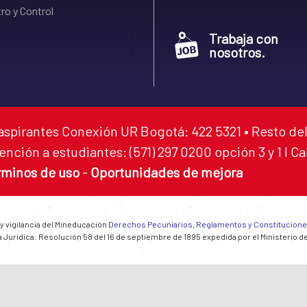
ro y Control
Trabaja con
nosotros.
aspirantes Conexión UR Bogotá: 422 5321 • Resto del
ención a estudiantes: (571) 297 0200 opción 3 y 1 I C
rminos de uso
-
Oportunidades de mejora
 y vigilancia del Mineducación
Derechos Pecuniarios, Reglamentos y Constitucion
 Jurídica: Resolución 58 del 16 de septiembre de 1895 expedida por el Ministerio d