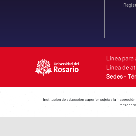
Regist
Línea para 
Línea de at
Sedes
-
Té
Institución de educación superior sujeta a la inspección
Personería