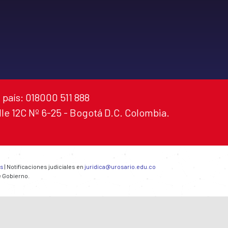
 país: 018000 511 888
alle 12C Nº 6-25 - Bogotá D.C. Colombia.
es
| Notificaciones judiciales en
juridica@urosario.edu.co
e Gobierno.