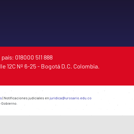
 país: 018000 511 888
alle 12C Nº 6-25 - Bogotá D.C. Colombia.
es
| Notificaciones judiciales en
juridica@urosario.edu.co
e Gobierno.