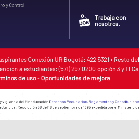
ro y Control
Trabaja con
nosotros.
aspirantes Conexión UR Bogotá: 422 5321 • Resto del
ención a estudiantes: (571) 297 0200 opción 3 y 1 I C
rminos de uso
-
Oportunidades de mejora
 y vigilancia del Mineducación
Derechos Pecuniarios, Reglamentos y Constitucion
 Jurídica: Resolución 58 del 16 de septiembre de 1895 expedida por el Ministerio d