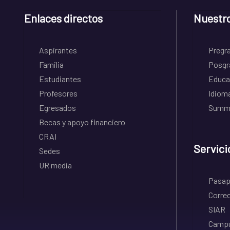
Enlaces directos
Nuestr
Aspirantes
Pregr
Familia
Posgr
Estudiantes
Educa
Profesores
Idiom
Egresados
Summe
Becas y apoyo financiero
CRAI
Servici
Sedes
UR media
Pasapo
Correo
SIAR
Campu