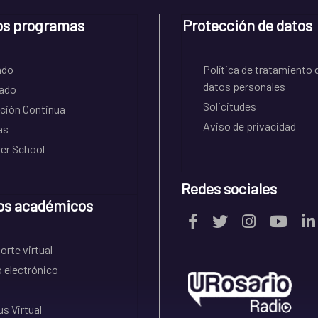
os programas
Protección de datos
ado
Política de tratamiento 
datos personales
ado
Solicitudes
ción Continua
Aviso de privacidad
as
r School
Redes sociales
os académicos
rte virtual
 electrónico
s Virtual