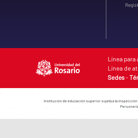
Regist
Línea para 
Línea de at
Sedes
-
Té
Institución de educación superior sujeta a la inspección
Personería