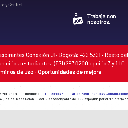
ro y Control
Trabaja con
nosotros.
aspirantes Conexión UR Bogotá: 422 5321 • Resto del
ención a estudiantes: (571) 297 0200 opción 3 y 1 I C
rminos de uso
-
Oportunidades de mejora
 y vigilancia del Mineducación
Derechos Pecuniarios, Reglamentos y Constitucion
 Jurídica: Resolución 58 del 16 de septiembre de 1895 expedida por el Ministerio d