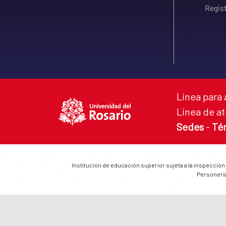
Regist
Línea para 
Línea de at
Sedes
-
Té
Institución de educación superior sujeta a la inspección
Personería