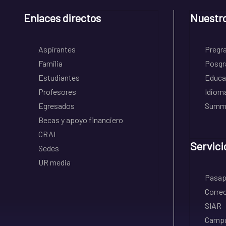
Enlaces directos
Nuestr
Aspirantes
Pregr
Familia
Posgr
Estudiantes
Educa
Profesores
Idiom
Egresados
Summe
Becas y apoyo financiero
CRAI
Servici
Sedes
UR media
Pasapo
Correo
SIAR
Campu