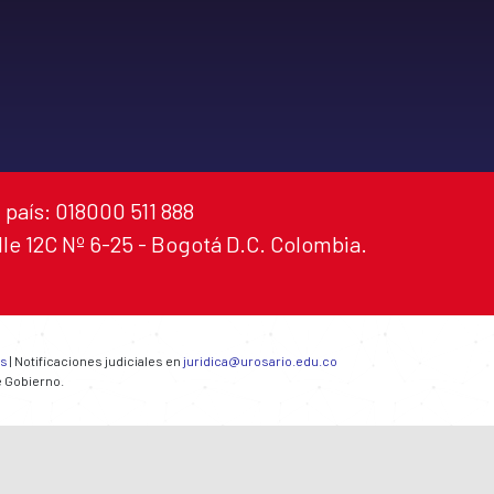
 país: 018000 511 888
alle 12C Nº 6-25 - Bogotá D.C. Colombia.
es
| Notificaciones judiciales en
juridica@urosario.edu.co
e Gobierno.