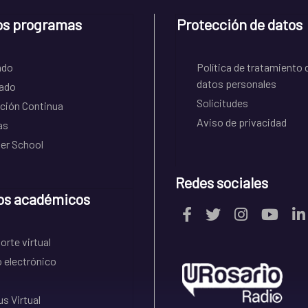
os programas
Protección de datos
ado
Política de tratamiento 
datos personales
ado
Solicitudes
ción Continua
Aviso de privacidad
as
r School
Redes sociales
os académicos
rte virtual
 electrónico
s Virtual