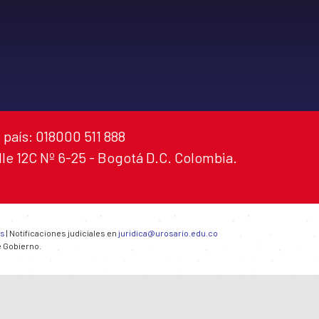
 país: 018000 511 888
alle 12C Nº 6-25 - Bogotá D.C. Colombia.
es
| Notificaciones judiciales en
juridica@urosario.edu.co
e Gobierno.