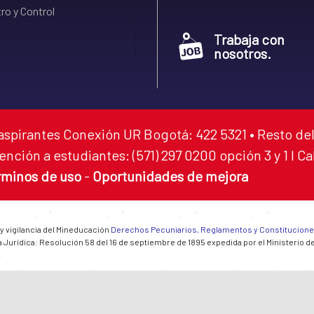
ro y Control
Trabaja con
nosotros.
aspirantes Conexión UR Bogotá: 422 5321 • Resto del
ención a estudiantes: (571) 297 0200 opción 3 y 1 I C
rminos de uso
-
Oportunidades de mejora
 y vigilancia del Mineducación
Derechos Pecuniarios, Reglamentos y Constitucion
 Jurídica: Resolución 58 del 16 de septiembre de 1895 expedida por el Ministerio d