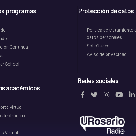
os programas
Protección de datos
ado
Política de tratamiento 
datos personales
ado
Solicitudes
ción Continua
Aviso de privacidad
as
r School
Redes sociales
os académicos
rte virtual
 electrónico
s Virtual