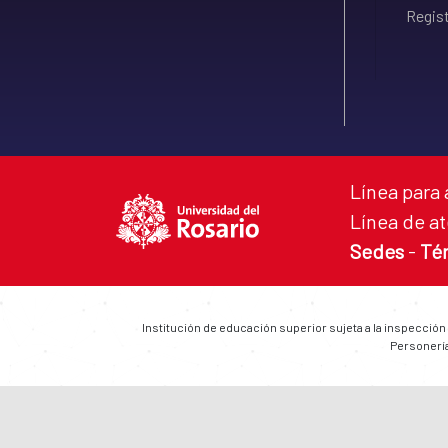
Regist
Línea para 
Línea de at
Sedes
-
Té
Institución de educación superior sujeta a la inspección
Personería