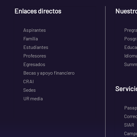
Enlaces directos
Nuestr
Aspirantes
Pregr
Familia
Posgr
Estudiantes
Educa
Profesores
Idiom
Egresados
Summe
Becas y apoyo financiero
CRAI
Servici
Sedes
UR media
Pasapo
Correo
SIAR
Campu