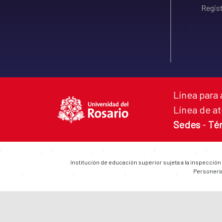
Regist
Línea para 
Línea de at
Sedes
-
Té
Institución de educación superior sujeta a la inspección
Personería