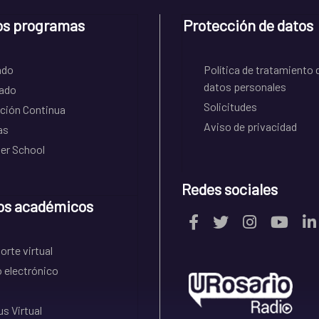
os programas
Protección de datos
ado
Política de tratamiento 
datos personales
ado
Solicitudes
ción Continua
Aviso de privacidad
as
r School
Redes sociales
os académicos
rte virtual
 electrónico
s Virtual