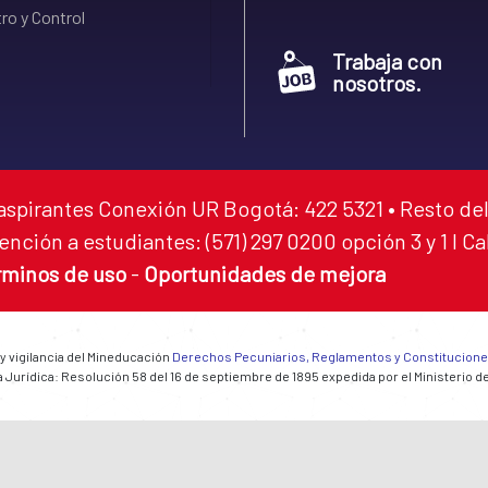
ro y Control
Trabaja con
nosotros.
aspirantes Conexión UR Bogotá: 422 5321 • Resto del
ención a estudiantes: (571) 297 0200 opción 3 y 1 I C
rminos de uso
-
Oportunidades de mejora
 y vigilancia del Mineducación
Derechos Pecuniarios, Reglamentos y Constitucion
 Jurídica: Resolución 58 del 16 de septiembre de 1895 expedida por el Ministerio d