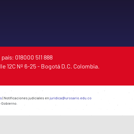
 país: 018000 511 888
alle 12C Nº 6-25 - Bogotá D.C. Colombia.
es
| Notificaciones judiciales en
juridica@urosario.edu.co
e Gobierno.