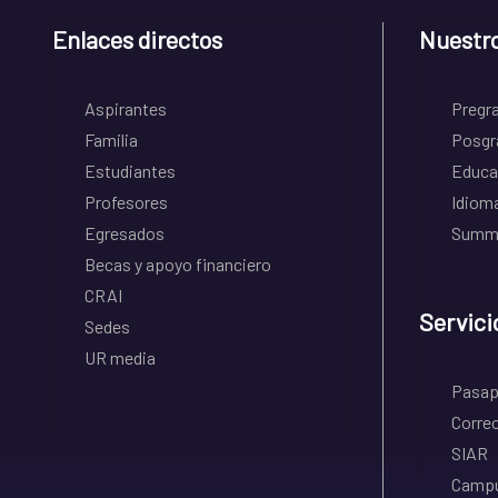
Enlaces directos
Nuestr
Aspirantes
Pregr
Familia
Posgr
Estudiantes
Educa
Profesores
Idiom
Egresados
Summe
Becas y apoyo financiero
CRAI
Servici
Sedes
UR media
Pasapo
Correo
SIAR
Campu