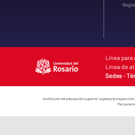
Regist
Línea para 
Línea de at
Sedes
-
Té
Institución de educación superior sujeta a la inspección
Personería