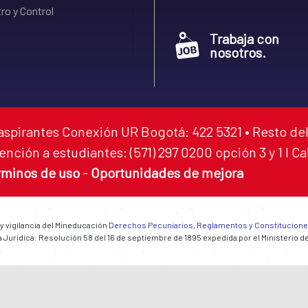
ro y Control
Trabaja con
nosotros.
aspirantes Conexión UR Bogotá: 422 5321 • Resto del
ención a estudiantes: (571) 297 0200 opción 3 y 1 I C
rminos de uso
-
Oportunidades de mejora
 y vigilancia del Mineducación
Derechos Pecuniarios, Reglamentos y Constitucion
 Jurídica: Resolución 58 del 16 de septiembre de 1895 expedida por el Ministerio d