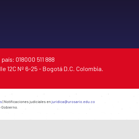
 país: 018000 511 888
alle 12C Nº 6-25 - Bogotá D.C. Colombia.
es
| Notificaciones judiciales en
juridica@urosario.edu.co
e Gobierno.