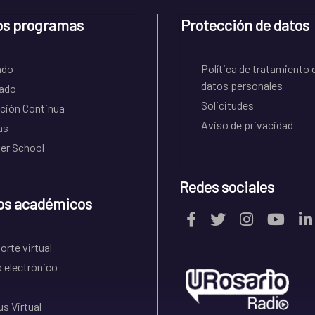
os programas
Protección de datos
ado
Política de tratamiento 
datos personales
ado
Solicitudes
ción Continua
Aviso de privacidad
as
r School
Redes sociales
os académicos
rte virtual
 electrónico
s Virtual