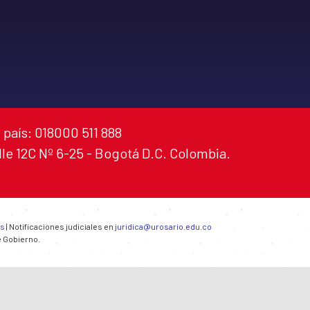
 país: 018000 511 888
alle 12C Nº 6-25 - Bogotá D.C. Colombia.
es
| Notificaciones judiciales en
juridica@urosario.edu.co
e Gobierno.