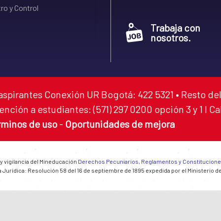
ro y Control
Trabaja con
nosotros.
aspirantes Conexión UR Bogotá: 422 5321 • Resto del
ención a estudiantes: (571) 297 0200 opción 3 y 1 I C
rminos de uso
-
Oportunidades de mejora
 y vigilancia del Mineducación
Derechos Pecuniarios, Reglamentos y Constitucion
 Jurídica: Resolución 58 del 16 de septiembre de 1895 expedida por el Ministerio d