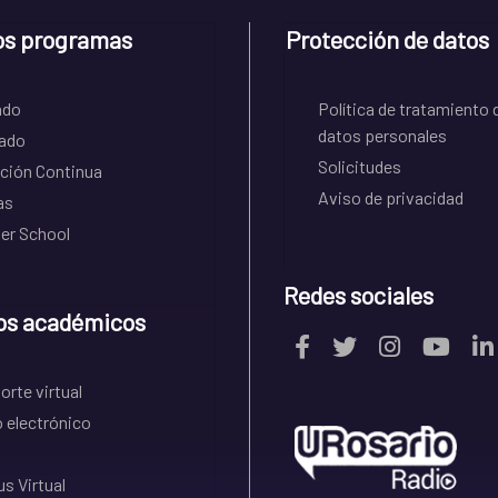
os programas
Protección de datos
ado
Política de tratamiento 
datos personales
ado
Solicitudes
ción Continua
Aviso de privacidad
as
r School
Redes sociales
os académicos
rte virtual
 electrónico
s Virtual