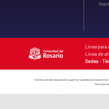
Regist
Línea para 
Línea de at
Sedes
-
Té
Institución de educación superior sujeta a la inspección
Personería