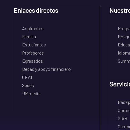
Enlaces directos
Nuestr
Aspirantes
Pregr
Familia
Posgr
Estudiantes
Educa
Profesores
Idiom
Egresados
Summe
Becas y apoyo financiero
CRAI
Servici
Sedes
UR media
Pasapo
Correo
SIAR
Campu