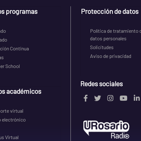
os programas
Protección de datos
ado
Política de tratamiento 
datos personales
ado
Solicitudes
ción Continua
Aviso de privacidad
as
r School
Redes sociales
os académicos
rte virtual
 electrónico
s Virtual