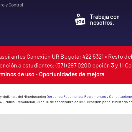
ro y Control
Trabaja con
nosotros.
aspirantes Conexión UR Bogotá: 422 5321 • Resto del
ención a estudiantes: (571) 297 0200 opción 3 y 1 I C
rminos de uso
-
Oportunidades de mejora
 y vigilancia del Mineducación
Derechos Pecuniarios, Reglamentos y Constitucion
 Jurídica: Resolución 58 del 16 de septiembre de 1895 expedida por el Ministerio d