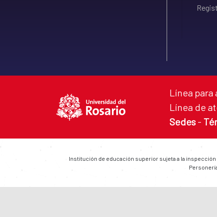
Regist
Línea para 
Línea de at
Sedes
-
Té
Institución de educación superior sujeta a la inspección
Personería