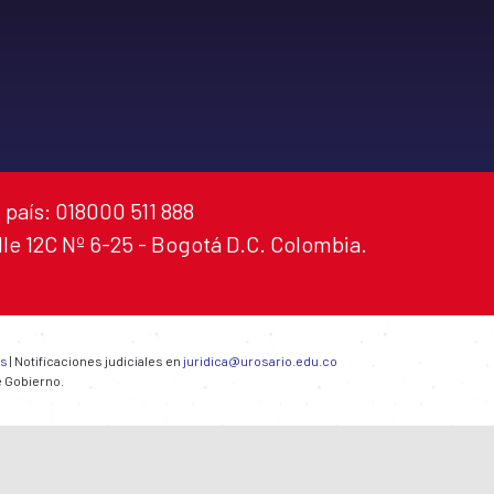
 país: 018000 511 888
alle 12C Nº 6-25 - Bogotá D.C. Colombia.
es
| Notificaciones judiciales en
juridica@urosario.edu.co
e Gobierno.