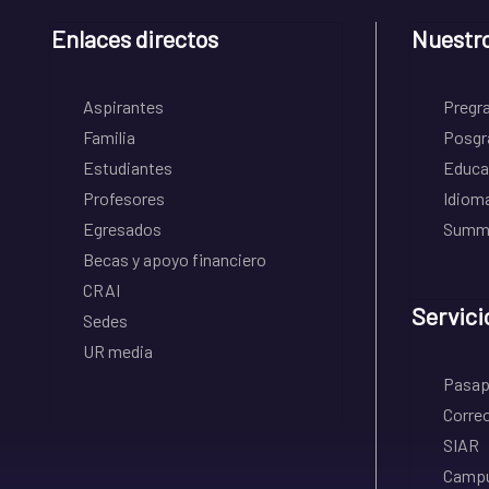
Enlaces directos
Nuestr
Aspirantes
Pregr
Familia
Posgr
Estudiantes
Educa
Profesores
Idiom
Egresados
Summe
Becas y apoyo financiero
CRAI
Servici
Sedes
UR media
Pasapo
Correo
SIAR
Campu