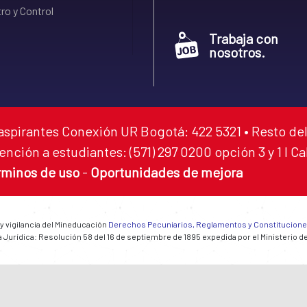
ro y Control
Trabaja con
nosotros.
aspirantes Conexión UR Bogotá: 422 5321 • Resto del
ención a estudiantes: (571) 297 0200 opción 3 y 1 I C
rminos de uso
-
Oportunidades de mejora
 y vigilancia del Mineducación
Derechos Pecuniarios, Reglamentos y Constitucion
 Jurídica: Resolución 58 del 16 de septiembre de 1895 expedida por el Ministerio d