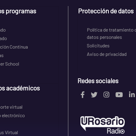
os programas
Protección de datos
ado
Política de tratamiento 
datos personales
ado
Solicitudes
ción Continua
Aviso de privacidad
as
r School
Redes sociales
os académicos
rte virtual
 electrónico
s Virtual