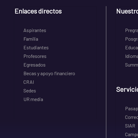
Enlaces directos
Nuestr
Aspirantes
Pregr
Familia
Posgr
Estudiantes
Educa
Profesores
Idiom
Egresados
Summe
Becas y apoyo financiero
CRAI
Servici
Sedes
UR media
Pasapo
Correo
SIAR
Campu