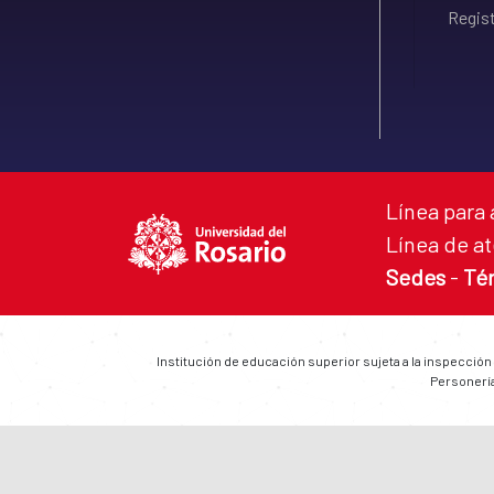
Regist
Línea para 
Línea de at
Sedes
-
Té
Institución de educación superior sujeta a la inspección
Personería