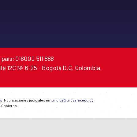
 país: 018000 511 888
alle 12C Nº 6-25 - Bogotá D.C. Colombia.
es
| Notificaciones judiciales en
juridica@urosario.edu.co
e Gobierno.