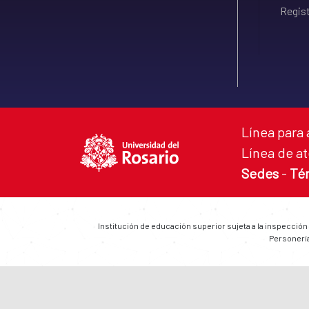
Regist
Línea para 
Línea de at
Sedes
-
Té
Institución de educación superior sujeta a la inspección
Personería