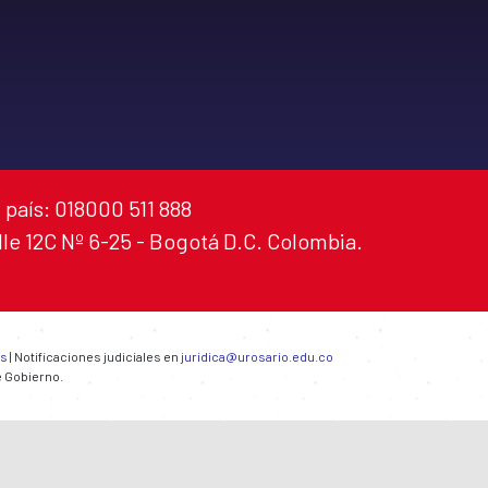
 país: 018000 511 888
alle 12C Nº 6-25 - Bogotá D.C. Colombia.
es
| Notificaciones judiciales en
juridica@urosario.edu.co
e Gobierno.