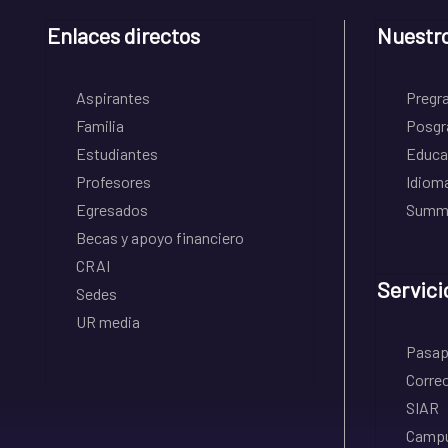
Enlaces directos
Nuestr
Aspirantes
Pregr
Familia
Posgr
Estudiantes
Educa
Profesores
Idiom
Egresados
Summe
Becas y apoyo financiero
CRAI
Servici
Sedes
UR media
Pasapo
Correo
SIAR
Campu