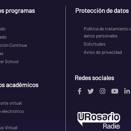
os programas
Protección de datos
ado
Política de tratamiento 
datos personales
ado
Solicitudes
ción Continua
Aviso de privacidad
as
r School
Redes sociales
os académicos
rte virtual
 electrónico
s Virtual