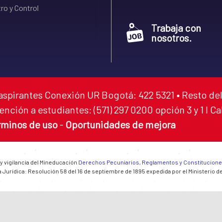
ro y Control
Trabaja con
nosotros.
aspirantes Conexión UR Bogotá: 422 5321 • Resto del
ención a estudiantes: (571) 297 0200 opción 3 y 1 I C
rminos de uso
-
Oportunidades de mejora
 y vigilancia del Mineducación
Derechos Pecuniarios, Reglamentos y Constitucion
 Jurídica: Resolución 58 del 16 de septiembre de 1895 expedida por el Ministerio d