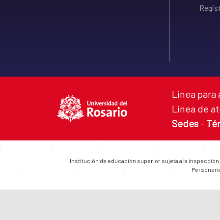
Regist
Línea para 
Línea de at
Sedes
-
Té
Institución de educación superior sujeta a la inspección
Personería