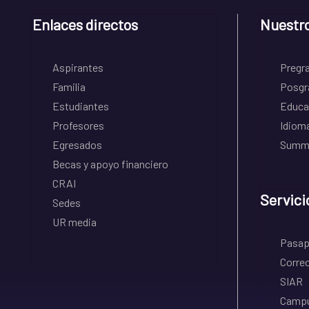
Enlaces directos
Nuestr
Aspirantes
Pregr
Familia
Posgr
Estudiantes
Educa
Profesores
Idiom
Egresados
Summe
Becas y apoyo financiero
CRAI
Servici
Sedes
UR media
Pasapo
Correo
SIAR
Campu