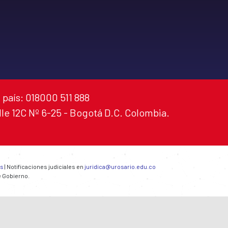
 país: 018000 511 888
alle 12C Nº 6-25 - Bogotá D.C. Colombia.
es
| Notificaciones judiciales en
juridica@urosario.edu.co
e Gobierno.