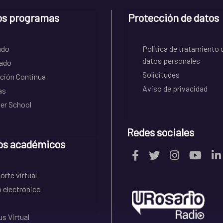
os programas
Protección de datos
ado
Política de tratamiento 
datos personales
ado
Solicitudes
ción Continua
Aviso de privacidad
as
r School
Redes sociales
os académicos
rte virtual
 electrónico
s Virtual