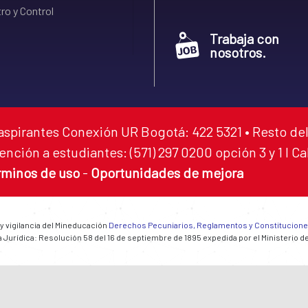
ro y Control
Trabaja con
nosotros.
aspirantes Conexión UR Bogotá: 422 5321 • Resto del
ención a estudiantes: (571) 297 0200 opción 3 y 1 I C
rminos de uso
-
Oportunidades de mejora
 y vigilancia del Mineducación
Derechos Pecuniarios, Reglamentos y Constitucion
 Jurídica: Resolución 58 del 16 de septiembre de 1895 expedida por el Ministerio d