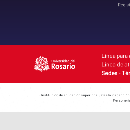
Regist
Línea para 
Línea de at
Sedes
-
Té
Institución de educación superior sujeta a la inspección
Personería