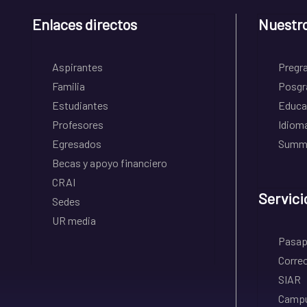
Enlaces directos
Nuestr
Aspirantes
Pregr
Familia
Posgr
Estudiantes
Educa
Profesores
Idiom
Egresados
Summe
Becas y apoyo financiero
CRAI
Servici
Sedes
UR media
Pasapo
Correo
SIAR
Campu