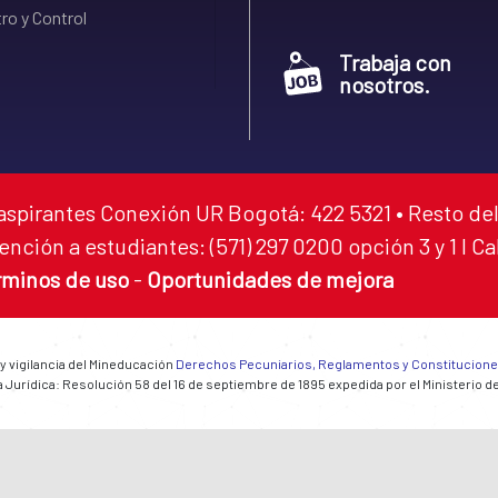
ro y Control
Trabaja con
nosotros.
aspirantes Conexión UR Bogotá: 422 5321 • Resto del
ención a estudiantes: (571) 297 0200 opción 3 y 1 I C
rminos de uso
-
Oportunidades de mejora
 y vigilancia del Mineducación
Derechos Pecuniarios, Reglamentos y Constitucion
 Jurídica: Resolución 58 del 16 de septiembre de 1895 expedida por el Ministerio d