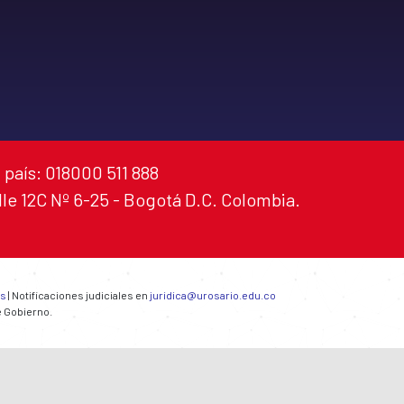
 país: 018000 511 888
alle 12C Nº 6-25 - Bogotá D.C. Colombia.
es
| Notificaciones judiciales en
juridica@urosario.edu.co
e Gobierno.