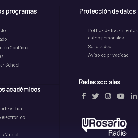
os programas
Protección de datos
ado
Política de tratamiento 
datos personales
ado
Solicitudes
ción Continua
Aviso de privacidad
as
r School
Redes sociales
os académicos
rte virtual
 electrónico
s Virtual