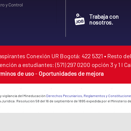
ro y Control
Trabaja con
nosotros.
aspirantes Conexión UR Bogotá: 422 5321 • Resto del
ención a estudiantes: (571) 297 0200 opción 3 y 1 I C
rminos de uso
-
Oportunidades de mejora
 y vigilancia del Mineducación
Derechos Pecuniarios, Reglamentos y Constitucion
 Jurídica: Resolución 58 del 16 de septiembre de 1895 expedida por el Ministerio d