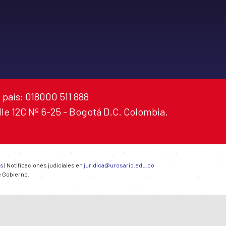
 país: 018000 511 888
alle 12C Nº 6-25 - Bogotá D.C. Colombia.
es
| Notificaciones judiciales en
juridica@urosario.edu.co
e Gobierno.