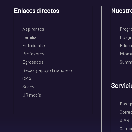
Enlaces directos
Nuestr
Aspirantes
Pregr
Familia
Posgr
Estudiantes
Educa
Profesores
Idiom
Egresados
Summe
Becas y apoyo financiero
CRAI
Servici
Sedes
UR media
Pasapo
Correo
SIAR
Campu