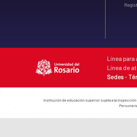
Regist
Línea para 
Línea de at
Sedes
-
Té
Institución de educación superior sujeta a la inspección
Personería