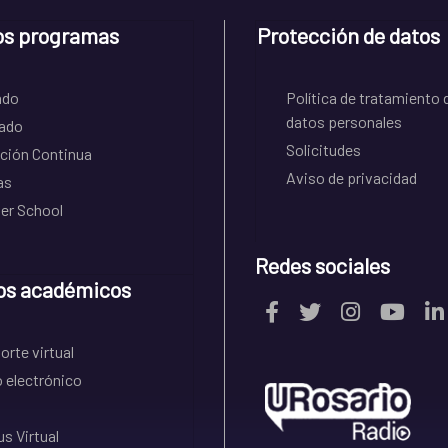
os programas
Protección de datos
ado
Política de tratamiento 
datos personales
ado
Solicitudes
ción Continua
Aviso de privacidad
as
r School
Redes sociales
os académicos
rte virtual
 electrónico
s Virtual