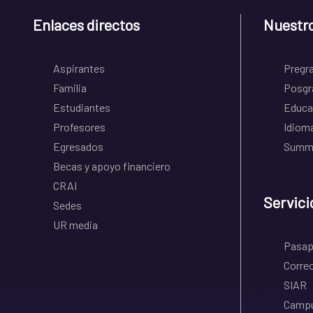
Enlaces directos
Nuestr
Aspirantes
Pregr
Familia
Posgr
Estudiantes
Educa
Profesores
Idiom
Egresados
Summe
Becas y apoyo financiero
CRAI
Servici
Sedes
UR media
Pasapo
Correo
SIAR
Campu