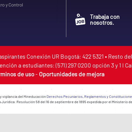
ro y Control
Trabaja con
nosotros.
aspirantes Conexión UR Bogotá: 422 5321 • Resto del
ención a estudiantes: (571) 297 0200 opción 3 y 1 I C
rminos de uso
-
Oportunidades de mejora
 y vigilancia del Mineducación
Derechos Pecuniarios, Reglamentos y Constitucion
 Jurídica: Resolución 58 del 16 de septiembre de 1895 expedida por el Ministerio d