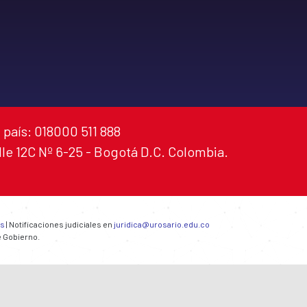
 país: 018000 511 888
alle 12C Nº 6-25 - Bogotá D.C. Colombia.
es
| Notificaciones judiciales en
juridica@urosario.edu.co
e Gobierno.