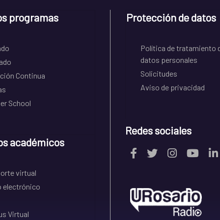
os programas
Protección de datos
ado
Política de tratamiento 
datos personales
ado
Solicitudes
ción Continua
Aviso de privacidad
as
r School
Redes sociales
os académicos
rte virtual
 electrónico
s Virtual