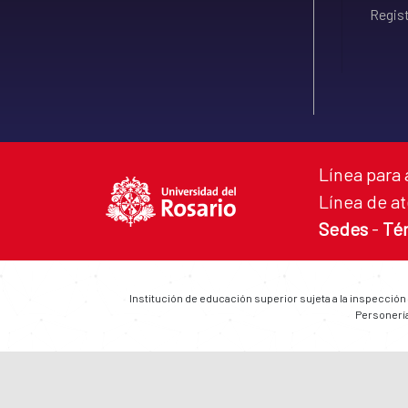
Regist
Línea para 
Línea de at
Sedes
-
Té
Institución de educación superior sujeta a la inspección
Personería