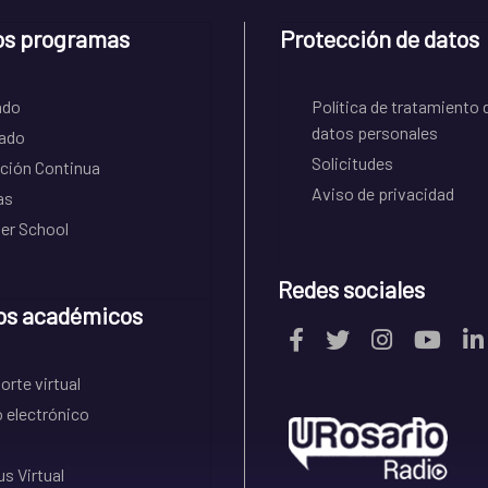
os programas
Protección de datos
ado
Política de tratamiento 
datos personales
ado
Solicitudes
ción Continua
Aviso de privacidad
as
r School
Redes sociales
os académicos
rte virtual
 electrónico
s Virtual