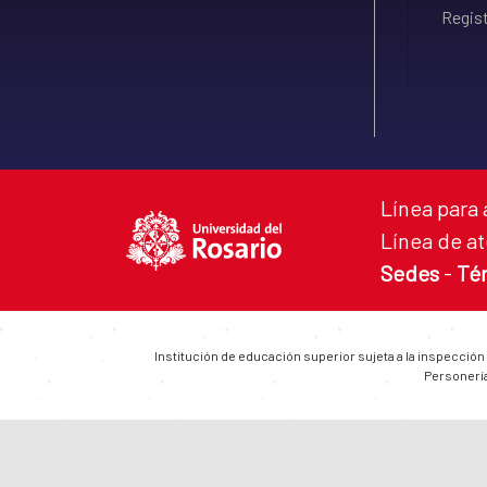
Regist
Línea para 
Línea de at
Sedes
-
Té
Institución de educación superior sujeta a la inspección
Personería