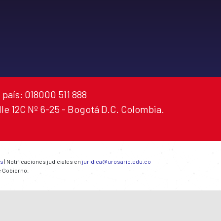
 país: 018000 511 888
alle 12C Nº 6-25 - Bogotá D.C. Colombia.
es
| Notificaciones judiciales en
juridica@urosario.edu.co
e Gobierno.