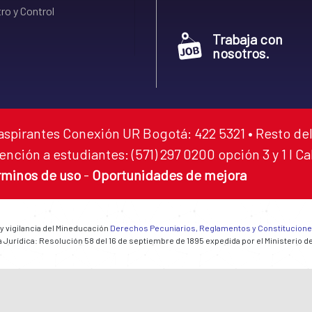
ro y Control
Trabaja con
nosotros.
aspirantes Conexión UR Bogotá: 422 5321 • Resto del
ención a estudiantes: (571) 297 0200 opción 3 y 1 I C
rminos de uso
-
Oportunidades de mejora
 y vigilancia del Mineducación
Derechos Pecuniarios, Reglamentos y Constitucion
 Jurídica: Resolución 58 del 16 de septiembre de 1895 expedida por el Ministerio d