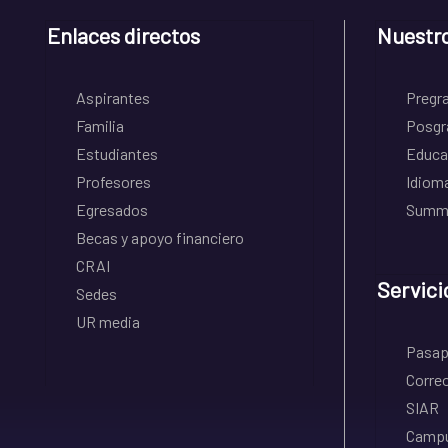
Enlaces directos
Nuestr
Aspirantes
Pregr
Familia
Posgr
Estudiantes
Educa
Profesores
Idiom
Egresados
Summe
Becas y apoyo financiero
CRAI
Servici
Sedes
UR media
Pasapo
Correo
SIAR
Campu