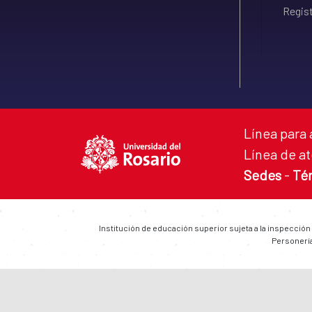
Regist
Línea para 
Línea de at
Sedes
-
Té
Institución de educación superior sujeta a la inspección
Personería