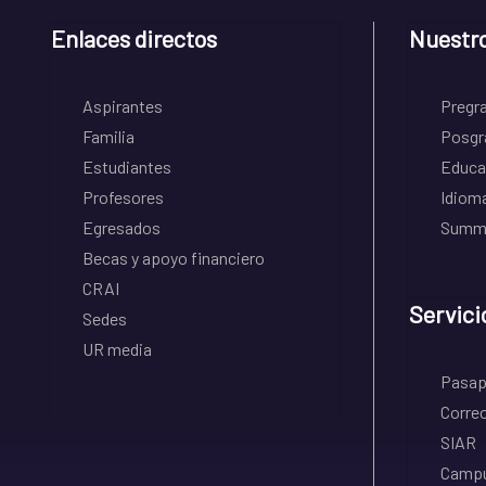
Enlaces directos
Nuestr
Aspirantes
Pregr
Familia
Posgr
Estudiantes
Educa
Profesores
Idiom
Egresados
Summe
Becas y apoyo financiero
CRAI
Servici
Sedes
UR media
Pasapo
Correo
SIAR
Campu