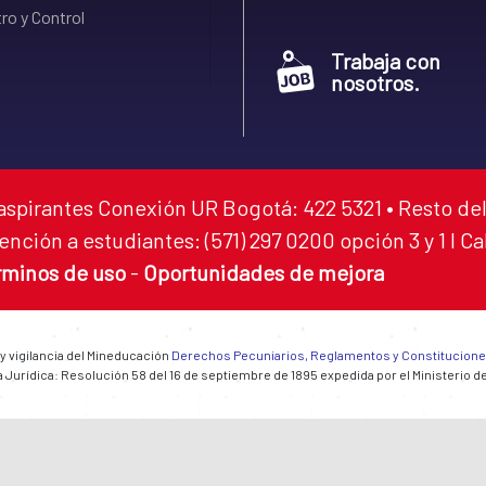
ro y Control
Trabaja con
nosotros.
aspirantes Conexión UR Bogotá: 422 5321 • Resto del
ención a estudiantes: (571) 297 0200 opción 3 y 1 I C
rminos de uso
-
Oportunidades de mejora
 y vigilancia del Mineducación
Derechos Pecuniarios, Reglamentos y Constitucion
 Jurídica: Resolución 58 del 16 de septiembre de 1895 expedida por el Ministerio d