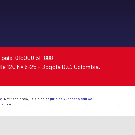
 país: 018000 511 888
alle 12C Nº 6-25 - Bogotá D.C. Colombia.
es
| Notificaciones judiciales en
juridica@urosario.edu.co
e Gobierno.