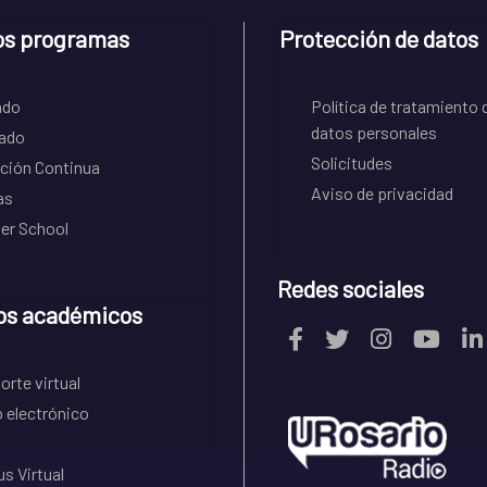
os programas
Protección de datos
ado
Política de tratamiento 
datos personales
ado
Solicitudes
ción Continua
Aviso de privacidad
as
r School
Redes sociales
os académicos
rte virtual
 electrónico
s Virtual